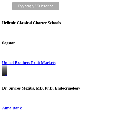
Hellenic Classical Charter Schools
flagstar
United Brothers Fruit Markets
https://www.unitedbrothersfruitmarkets.com/
https://www.unitedbrothersfruitmarkets.com/
Dr. Spyros Mezitis, MD, PhD, Endocrinology
Alma Bank