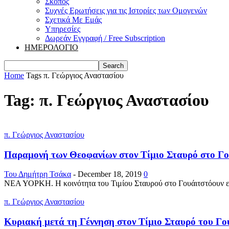
Σκοπός
Συχνές Ερωτήσεις για τις Ιστορίες των Ομογενών
Σχετικά Με Εμάς
Υπηρεσίες
Δωρεάν Εγγραφή / Free Subscription
ΗΜΕΡΟΛΟΓΙΟ
Home
Tags
π. Γεώργιος Αναστασίου
Tag: π. Γεώργιος Αναστασίου
π. Γεώργιος Αναστασίου
Παραμονή των Θεοφανίων στον Τίμιο Σταυρό στο Γο
Του Δημήτρη Τσάκα
-
December 18, 2019
0
ΝΕΑ ΥΟΡΚΗ. Η κοινότητα του Τιμίου Σταυρού στο Γουάιτστόουν ετο
π. Γεώργιος Αναστασίου
Κυριακή μετά τη Γέννηση στον Τίμιο Σταυρό του Γ