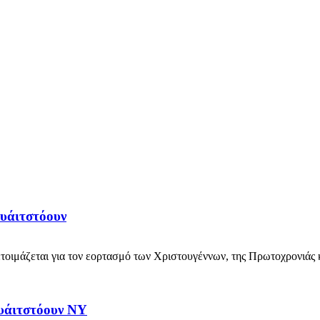
υάιτστόουν
ιμάζεται για τον εορτασμό των Χριστουγέννων, της Πρωτοχρονιάς κα
ουάιτστόουν ΝΥ