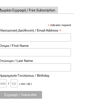
Δωρέαν Εγγραφή / Free Subscription
*
indicates required
*
Ηλεκτρονική Διεύθυνσή / Email Address
Όνομα / First Name
Επώνυμο / Last Name
Ημερομηνία Γεννήσεως / Birthday
/
( mm / dd )