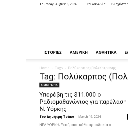
Thursday, August 6, 2026
Επικοινωνία
Ενισχύστε 
ΙΣΤΟΡΙΕΣ
ΑΜΕΡΙΚΗ
ΑΘΛΗΤΙΚΑ
Ε
Home
Tags
Πολύκαρπος (Πολ) Κοτρώνης
Tag: Πολύκαρπος (Πο
ΟΜΟΓΕΝΕΙΑ
Υπερέβη τις $11.000 ο
Ραδιομαθανώνιος για παρέλαση
Ν. Υόρκης
Του Δημήτρη Τσάκα
-
March 19, 2024
ΝΕΑ ΥΟΡΚΗ. Ξεπέρασε κάθε προσδοκία ο