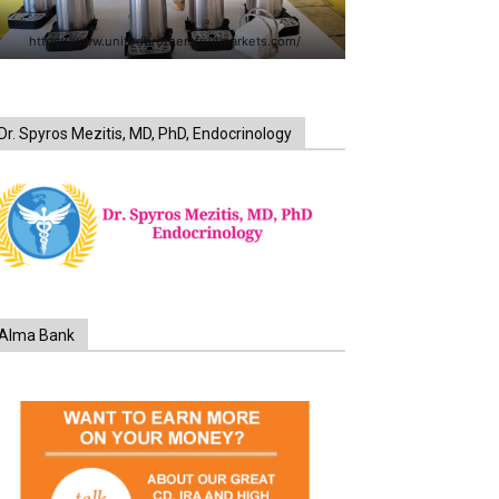
https://www.unitedbrothersfruitmarkets.com/
Dr. Spyros Mezitis, MD, PhD, Endocrinology
Alma Bank