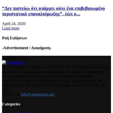
“Δεν πιστεύω ότι υπάρχει ούτε ένα επιβεβαιωμένο
περιστατικό επαναλοίμωξης”, λέει ο...
April 24, 2020
Load more
Ροή Ειδήσεων
-Advertisement / Διαφήμιση-
- Advertisement -
Η ιστοσελίδα «Αναμνήσεις – Πάνθεον του Ελληνισμού» αποτελεί
μια από τις σημαντικότερες υπηρεσίες του ομίλου «Anamniseis
Media Group» και έχει ως στόχο την έγκυρη και έγκαιρη
ενημέρωση για τα τεκταινόμενα στο χώρο της ομογένειας, της
γενέτειρας και του απανταχού ελληνισμού, καθώς επίσης και στις
ΗΠΑ.
Contact us:
info@anamniseis.net
Categories