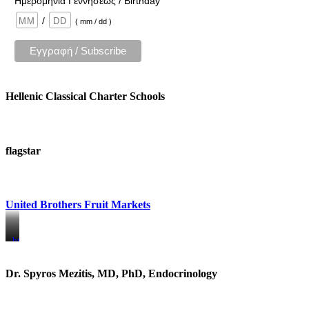
Ημερομηνία Γεννήσεως / Birthday
/
( mm / dd )
Hellenic Classical Charter Schools
flagstar
United Brothers Fruit Markets
https://www.unitedbrothersfruitmarkets.com/
https://www.unitedbrothersfruitmarkets.com/
Dr. Spyros Mezitis, MD, PhD, Endocrinology