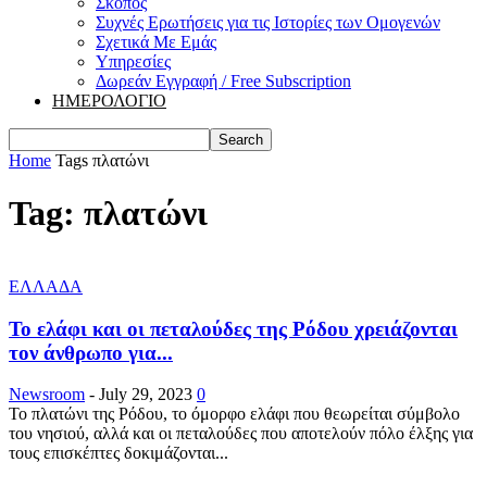
Σκοπός
Συχνές Ερωτήσεις για τις Ιστορίες των Ομογενών
Σχετικά Με Εμάς
Υπηρεσίες
Δωρεάν Εγγραφή / Free Subscription
ΗΜΕΡΟΛΟΓΙΟ
Home
Tags
πλατώνι
Tag: πλατώνι
ΕΛΛΑΔΑ
Το ελάφι και οι πεταλούδες της Ρόδου χρειάζονται
τον άνθρωπο για...
Newsroom
-
July 29, 2023
0
Το πλατώνι της Ρόδου, το όμορφο ελάφι που θεωρείται σύμβολο
του νησιού, αλλά και οι πεταλούδες που αποτελούν πόλο έλξης για
τους επισκέπτες δοκιμάζονται...