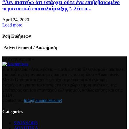
“Δεν πιστεύω ότι υπάρχει ούτε ένα επιβεβαιωμένο
περιστατικό επαναλοίμωξης”, λέει ο...
April 24, 2020
Load more
Ροή Ειδήσεων
-Advertisement / Διαφήμιση-
- Advertisement -
Η ιστοσελίδα «Αναμνήσεις – Πάνθεον του Ελληνισμού» αποτελεί
μια από τις σημαντικότερες υπηρεσίες του ομίλου «Anamniseis
Media Group» και έχει ως στόχο την έγκυρη και έγκαιρη
ενημέρωση για τα τεκταινόμενα στο χώρο της ομογένειας, της
γενέτειρας και του απανταχού ελληνισμού, καθώς επίσης και στις
ΗΠΑ.
Contact us:
info@anamniseis.net
Categories
SPONSORS
ΑΘΛΗΤΙΚΑ