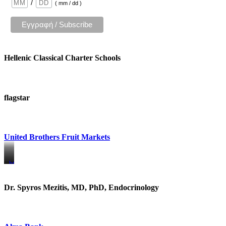
/
( mm / dd )
Hellenic Classical Charter Schools
flagstar
United Brothers Fruit Markets
https://www.unitedbrothersfruitmarkets.com/
https://www.unitedbrothersfruitmarkets.com/
Dr. Spyros Mezitis, MD, PhD, Endocrinology