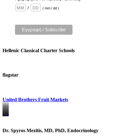
/
( mm / dd )
Hellenic Classical Charter Schools
flagstar
United Brothers Fruit Markets
https://www.unitedbrothersfruitmarkets.com/
https://www.unitedbrothersfruitmarkets.com/
Dr. Spyros Mezitis, MD, PhD, Endocrinology