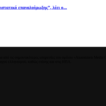
ιστατικό επαναλοίμωξης”, λέει ο...
 από τις σημαντικότερες υπηρεσίες του ομίλου «Anamniseis Media Gr
νταχού ελληνισμού, καθώς επίσης και στις ΗΠΑ.