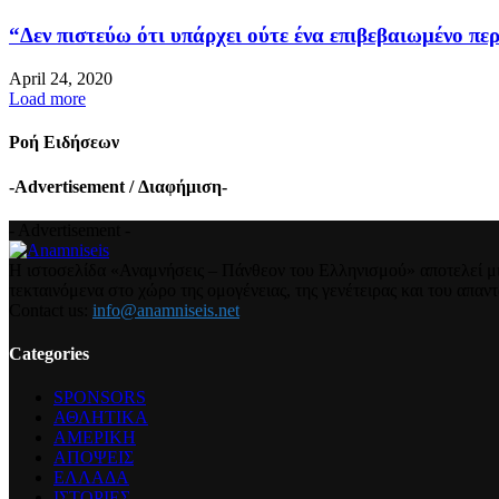
“Δεν πιστεύω ότι υπάρχει ούτε ένα επιβεβαιωμένο περ
April 24, 2020
Load more
Ροή Ειδήσεων
-Advertisement / Διαφήμιση-
- Advertisement -
Η ιστοσελίδα «Αναμνήσεις – Πάνθεον του Ελληνισμού» αποτελεί μια
τεκταινόμενα στο χώρο της ομογένειας, της γενέτειρας και του απα
Contact us:
info@anamniseis.net
Categories
SPONSORS
ΑΘΛΗΤΙΚΑ
ΑΜΕΡΙΚΗ
ΑΠΟΨΕΙΣ
ΕΛΛΑΔΑ
ΙΣΤΟΡΙΕΣ