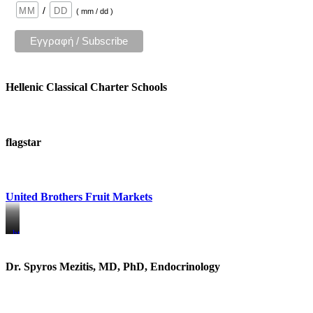
/
( mm / dd )
Hellenic Classical Charter Schools
flagstar
United Brothers Fruit Markets
https://www.unitedbrothersfruitmarkets.com/
https://www.unitedbrothersfruitmarkets.com/
Dr. Spyros Mezitis, MD, PhD, Endocrinology