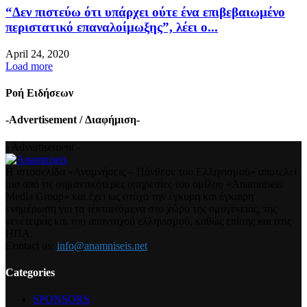
“Δεν πιστεύω ότι υπάρχει ούτε ένα επιβεβαιωμένο
περιστατικό επαναλοίμωξης”, λέει ο...
April 24, 2020
Load more
Ροή Ειδήσεων
-Advertisement / Διαφήμιση-
- Advertisement -
Η ιστοσελίδα «Αναμνήσεις – Πάνθεον του Ελληνισμού» αποτελεί
μια από τις σημαντικότερες υπηρεσίες του ομίλου «Anamniseis
Media Group» και έχει ως στόχο την έγκυρη και έγκαιρη
ενημέρωση για τα τεκταινόμενα στο χώρο της ομογένειας, της
γενέτειρας και του απανταχού ελληνισμού, καθώς επίσης και στις
ΗΠΑ.
Contact us:
info@anamniseis.net
Categories
SPONSORS