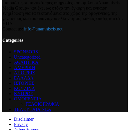
μια από τις σημαντικότερες υπηρεσίες του ομίλου «Anamniseis
Media Group» και έχει ως στόχο την έγκυρη και έγκαιρη
ενημέρωση για τα τεκταινόμενα στο χώρο της ομογένειας, της
γενέτειρας και του απανταχού ελληνισμού, καθώς επίσης και στις
ΗΠΑ.
Contact us:
info@anamniseis.net
Categories
SPONSORS
Uncategorized
ΑΘΛΗΤΙΚΑ
ΑΜΕΡΙΚΗ
ΑΠΟΨΕΙΣ
ΕΛΛΑΔΑ
ΙΣΤΟΡΙΕΣ
ΚΟΥΖΙΝΑ
ΚΥΠΡΟΣ
ΟΜΟΓΕΝΕΙΑ
ΓΕΛΟΙΟΓΡΑΦΙΑ
ΤΕΛΕΥΤΑΙΑ ΝΕΑ
Disclaimer
Privacy
Advertisement