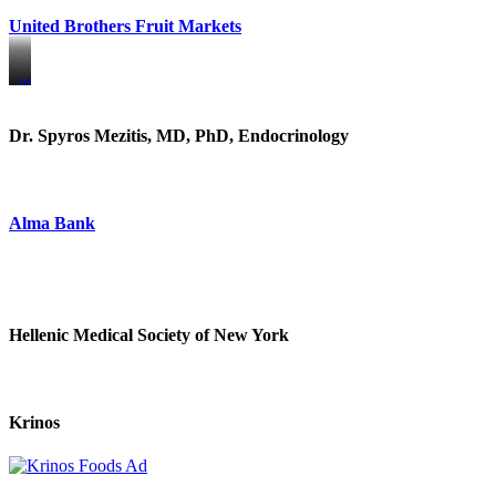
United Brothers Fruit Markets
https://www.unitedbrothersfruitmarkets.com/
https://www.unitedbrothersfruitmarkets.com/
Dr. Spyros Mezitis, MD, PhD, Endocrinology
Alma Bank
Hellenic Medical Society of New York
Krinos