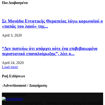
Πιο Διαβασμένα
Σε Μονάδα Εντατικής Θεραπείας λόγω κορωνοϊού ο
«παπάς του λαού» της...
April 3, 2020
“Δεν πιστεύω ότι υπάρχει ούτε ένα επιβεβαιωμένο
περιστατικό επαναλοίμωξης”, λέει ο...
April 24, 2020
Load more
Ροή Ειδήσεων
-Advertisement / Διαφήμιση-
- Advertisement -
Η ιστοσελίδα «Αναμνήσεις – Πάνθεον του Ελληνισμού» αποτελεί