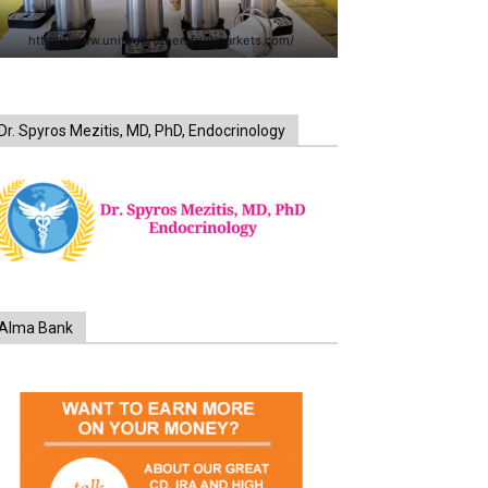
https://www.unitedbrothersfruitmarkets.com/
Dr. Spyros Mezitis, MD, PhD, Endocrinology
Alma Bank