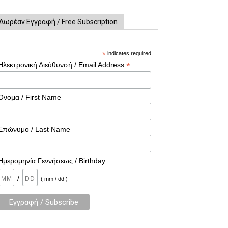
Δωρέαν Εγγραφή / Free Subscription
*
indicates required
*
Ηλεκτρονική Διεύθυνσή / Email Address
Όνομα / First Name
Επώνυμο / Last Name
Ημερομηνία Γεννήσεως / Birthday
/
( mm / dd )