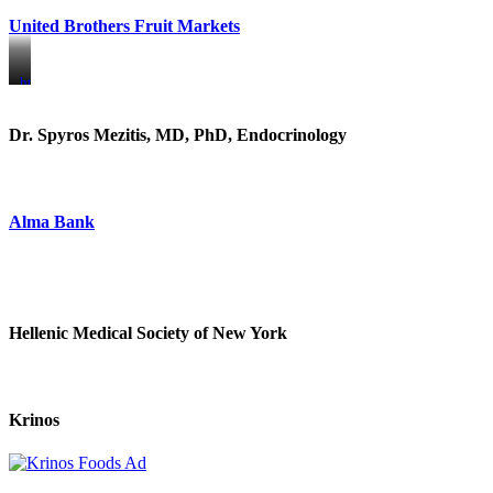
United Brothers Fruit Markets
https://www.unitedbrothersfruitmarkets.com/
https://www.unitedbrothersfruitmarkets.com/
Dr. Spyros Mezitis, MD, PhD, Endocrinology
Alma Bank
Hellenic Medical Society of New York
Krinos