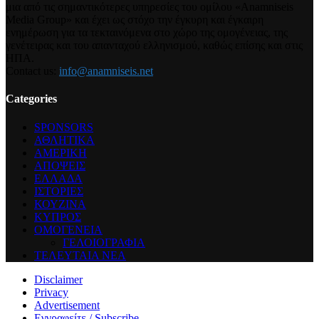
μια από τις σημαντικότερες υπηρεσίες του ομίλου «Anamniseis
Media Group» και έχει ως στόχο την έγκυρη και έγκαιρη
ενημέρωση για τα τεκταινόμενα στο χώρο της ομογένειας, της
γενέτειρας και του απανταχού ελληνισμού, καθώς επίσης και στις
ΗΠΑ.
Contact us:
info@anamniseis.net
Categories
SPONSORS
ΑΘΛΗΤΙΚΑ
ΑΜΕΡΙΚΗ
ΑΠΟΨΕΙΣ
ΕΛΛΑΔΑ
ΙΣΤΟΡΙΕΣ
ΚΟΥΖΙΝΑ
ΚΥΠΡΟΣ
ΟΜΟΓΕΝΕΙΑ
ΓΕΛΟΙΟΓΡΑΦΙΑ
ΤΕΛΕΥΤΑΙΑ ΝΕΑ
Disclaimer
Privacy
Advertisement
Εγγραφείτε / Subscribe