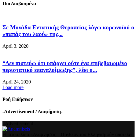
Πιο Διαβασμένα
Σε Μονάδα Εντατικής Θεραπείας λόγω κορωνοϊού ο
«παπάς του λαού» της...
April 3, 2020
“Δεν πιστεύω ότι υπάρχει ούτε ένα επιβεβαιωμένο
περιστατικό επαναλοίμωξης”, λέει ο...
April 24, 2020
Load more
Ροή Ειδήσεων
-Advertisement / Διαφήμιση-
- Advertisement -
Η ιστοσελίδα «Αναμνήσεις – Πάνθεον του Ελληνισμού» αποτελεί