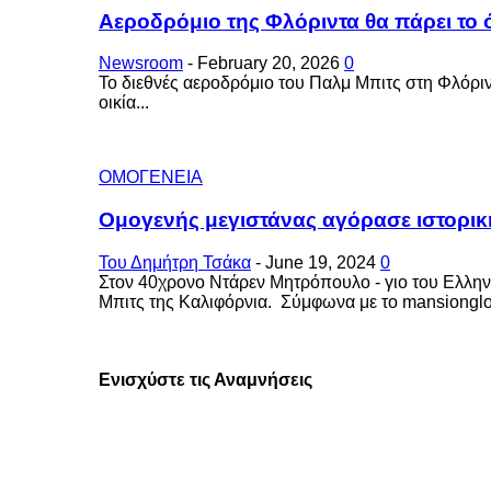
Αεροδρόμιο της Φλόριντα θα πάρει το
Newsroom
-
February 20, 2026
0
Το διεθνές αεροδρόμιο του Παλμ Μπιτς στη Φλόριν
οικία...
ΟΜΟΓΕΝΕΙΑ
Ομογενής μεγιστάνας αγόρασε ιστορικ
Του Δημήτρη Τσάκα
-
June 19, 2024
0
Στον 40χρονο Ντάρεν Μητρόπουλο - γιο του Ελλη
Μπιτς της Καλιφόρνια. Σύμφωνα με το mansiongloba
Ενισχύστε τις Αναμνήσεις