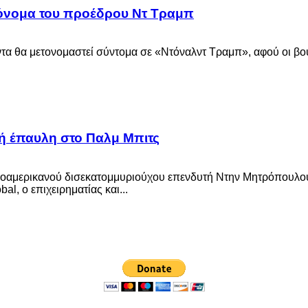
 όνομα του προέδρου Ντ Τραμπ
τα θα μετονομαστεί σύντομα σε «Ντόναλντ Τραμπ», αφού οι βουλ
ή έπαυλη στο Παλμ Μπιτς
νοαμερικανού δισεκατομμυριούχου επενδυτή Ντην Μητρόπουλο
l, ο επιχειρηματίας και...