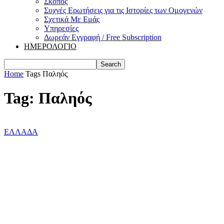
Σκοπός
Συχνές Ερωτήσεις για τις Ιστορίες των Ομογενών
Σχετικά Με Εμάς
Υπηρεσίες
Δωρεάν Εγγραφή / Free Subscription
ΗΜΕΡΟΛΟΓΙΟ
Home
Tags
Παληός
Tag: Παληός
ΕΛΛΑΔΑ