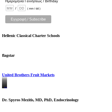
Ημερομηνία Γεννήσεως / Birthday
/
( mm / dd )
Hellenic Classical Charter Schools
flagstar
United Brothers Fruit Markets
https://www.unitedbrothersfruitmarkets.com/
https://www.unitedbrothersfruitmarkets.com/
Dr. Spyros Mezitis, MD, PhD, Endocrinology