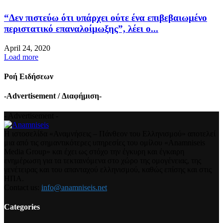
“Δεν πιστεύω ότι υπάρχει ούτε ένα επιβεβαιωμένο
περιστατικό επαναλοίμωξης”, λέει ο...
April 24, 2020
Load more
Ροή Ειδήσεων
-Advertisement / Διαφήμιση-
- Advertisement -
Η ιστοσελίδα «Αναμνήσεις – Πάνθεον του Ελληνισμού» αποτελεί
μια από τις σημαντικότερες υπηρεσίες του ομίλου «Anamniseis
Media Group» και έχει ως στόχο την έγκυρη και έγκαιρη
ενημέρωση για τα τεκταινόμενα στο χώρο της ομογένειας, της
γενέτειρας και του απανταχού ελληνισμού, καθώς επίσης και στις
ΗΠΑ.
Contact us:
info@anamniseis.net
Categories