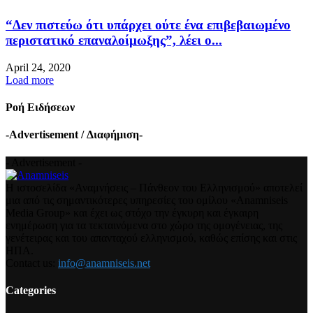
“Δεν πιστεύω ότι υπάρχει ούτε ένα επιβεβαιωμένο
περιστατικό επαναλοίμωξης”, λέει ο...
April 24, 2020
Load more
Ροή Ειδήσεων
-Advertisement / Διαφήμιση-
- Advertisement -
Η ιστοσελίδα «Αναμνήσεις – Πάνθεον του Ελληνισμού» αποτελεί
μια από τις σημαντικότερες υπηρεσίες του ομίλου «Anamniseis
Media Group» και έχει ως στόχο την έγκυρη και έγκαιρη
ενημέρωση για τα τεκταινόμενα στο χώρο της ομογένειας, της
γενέτειρας και του απανταχού ελληνισμού, καθώς επίσης και στις
ΗΠΑ.
Contact us:
info@anamniseis.net
Categories