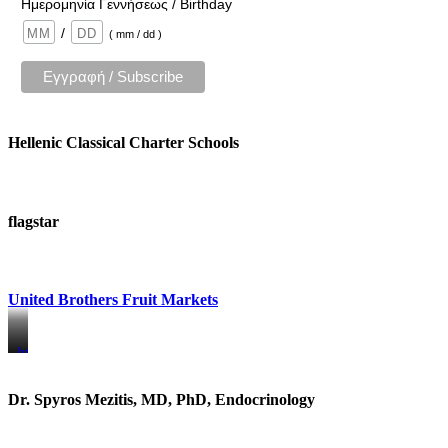
Ημερομηνία Γεννήσεως / Birthday
/
( mm / dd )
Hellenic Classical Charter Schools
flagstar
United Brothers Fruit Markets
https://www.unitedbrothersfruitmarkets.com/
https://www.unitedbrothersfruitmarkets.com/
Dr. Spyros Mezitis, MD, PhD, Endocrinology