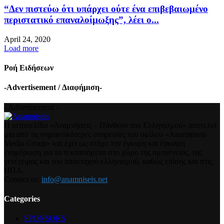
“Δεν πιστεύω ότι υπάρχει ούτε ένα επιβεβαιωμένο
περιστατικό επαναλοίμωξης”, λέει ο...
April 24, 2020
Load more
Ροή Ειδήσεων
-Advertisement / Διαφήμιση-
- Advertisement -
Η ιστοσελίδα «Αναμνήσεις – Πάνθεον του Ελληνισμού» αποτελεί
μια από τις σημαντικότερες υπηρεσίες του ομίλου «Anamniseis
Media Group» και έχει ως στόχο την έγκυρη και έγκαιρη
ενημέρωση για τα τεκταινόμενα στο χώρο της ομογένειας, της
γενέτειρας και του απανταχού ελληνισμού, καθώς επίσης και στις
ΗΠΑ.
Contact us:
info@anamniseis.net
Categories
SPONSORS