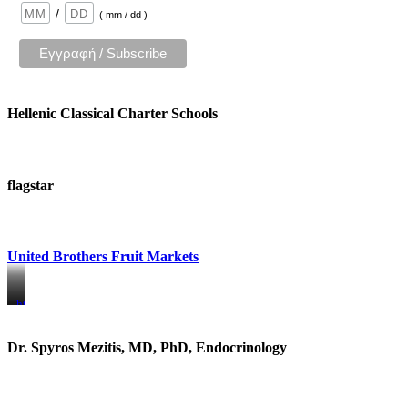
/
( mm / dd )
Hellenic Classical Charter Schools
flagstar
United Brothers Fruit Markets
https://www.unitedbrothersfruitmarkets.com/
https://www.unitedbrothersfruitmarkets.com/
Dr. Spyros Mezitis, MD, PhD, Endocrinology