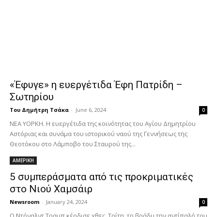
«Έφυγε» η ευεργέτιδα Έφη Πατρίδη –
Σωτηρίου
Του Δημήτρη Τσάκα
-
June 6, 2024
0
ΝΕΑ ΥΟΡΚΗ. Η ευεργέτιδα της κοινότητας του Αγίου Δημητρίου
Αστόριας και συνάμα του ιστορικού ναού της Γεννήσεως της
Θεοτόκου στο Λάμποβο του Σταυρού της...
ΑΜΕΡΙΚΗ
5 συμπεράσματα από τις προκριματικές
στο Νιού Χαμσάιρ
Newsroom
-
January 24, 2024
0
Ο Ντόναλντ Τραμπ κέρδισε χθες, Τρίτη, το βράδυ την αντίπαλό του