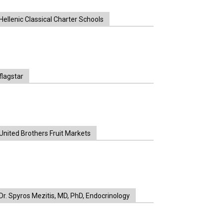
Hellenic Classical Charter Schools
flagstar
United Brothers Fruit Markets
https://www.unitedbrothersfruitmarkets.com/
https://www.unitedbrothersfruitmarkets.com/
Dr. Spyros Mezitis, MD, PhD, Endocrinology