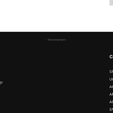
- Advertisement -
C
S
U
ην
Α
Α
Α
Ε