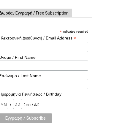
Δωρέαν Εγγραφή / Free Subscription
*
indicates required
*
Ηλεκτρονική Διεύθυνσή / Email Address
Όνομα / First Name
Επώνυμο / Last Name
Ημερομηνία Γεννήσεως / Birthday
/
( mm / dd )