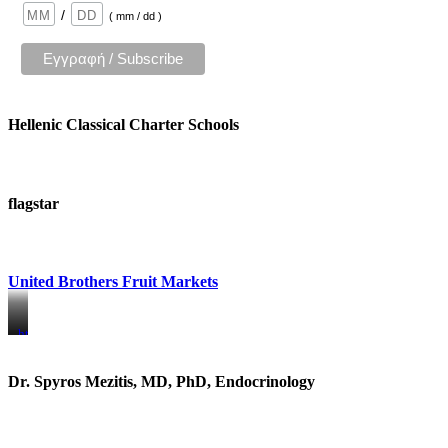
/
( mm / dd )
Hellenic Classical Charter Schools
flagstar
United Brothers Fruit Markets
https://www.unitedbrothersfruitmarkets.com/
https://www.unitedbrothersfruitmarkets.com/
Dr. Spyros Mezitis, MD, PhD, Endocrinology