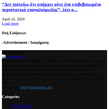
“Δεν πιστεύω ότι υπάρχει ούτε ένα επιβεβαιωμένο
περιστατικό επαναλοίμωξης”, λέει ο...
April 24, 2020
Load more
Ροή Ειδήσεων
-Advertisement / Διαφήμιση-
- Advertisement -
Η ιστοσελίδα «Αναμνήσεις – Πάνθεον του Ελληνισμού» αποτελεί
μια από τις σημαντικότερες υπηρεσίες του ομίλου «Anamniseis
Media Group» και έχει ως στόχο την έγκυρη και έγκαιρη
ενημέρωση για τα τεκταινόμενα στο χώρο της ομογένειας, της
γενέτειρας και του απανταχού ελληνισμού, καθώς επίσης και στις
ΗΠΑ.
Contact us:
info@anamniseis.net
Categories
SPONSORS