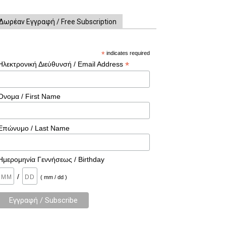
Δωρέαν Εγγραφή / Free Subscription
*
indicates required
*
Ηλεκτρονική Διεύθυνσή / Email Address
Όνομα / First Name
Επώνυμο / Last Name
Ημερομηνία Γεννήσεως / Birthday
/
( mm / dd )