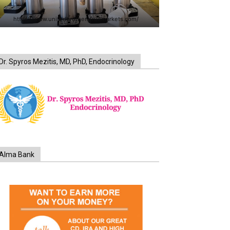
https://www.unitedbrothersfruitmarkets.com/
Dr. Spyros Mezitis, MD, PhD, Endocrinology
Alma Bank