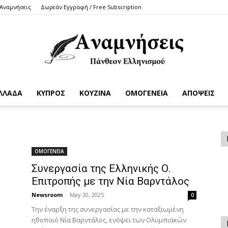
 Αναμνήσεις
Δωρεάν Εγγραφή / Free Subscription
ΛΛΑΔΑ
ΚΥΠΡΟΣ
ΚΟΥΖΙΝΑ
ΟΜΟΓΕΝΕΙΑ
ΑΠΟΨΕΙΣ
Anamniseis
ΟΜΟΓΕΝΕΙΑ
Συνεργασία της Ελληνικής Ο.
Επιτροπής με την Νία Βαρντάλος
Newsroom
-
May 30, 2025
0
Την έναρξη της συνεργασίας με την καταξιωμένη
ηθοποιό Νία Βαρντάλος, ενόψει των Ολυμπιακών