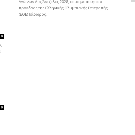
Αγώνων Λος Άντζελες 2028, επισημοποίησε ο
πρόεδρος της Ελληνικής Ολυμπιακής Επιτροπής
(ΕΟΕ) Ισίδωρος...
0
μ,
υ
α
0