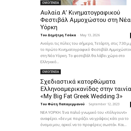
ΟΜΟΓΕΝΕΙΑ
Αυλαία Α’ Κινηματογραφικού
Φεστιβάλ Αμμοχώστου στη Νέα
Υόρκη
Του Δημήτρη Τσάκα
-
May 13, 2026
Ανοίγει τις πύλες του σήμερα, Τετάρτη, στις 7:30 μ.
το πρώτο Κινηματογραφικό Φεστιβάλ Αμμοχώστο
στη Νέα Υόρκη. Το φεστιβάλ θα λάβει χώρα στο
Ελληνικό...
ΟΜΟΓΕΝΕΙΑ
Σχεδιαστικά κατορθώματα
Ελληνοαμερικανίδας στην ταινί
«My Big Fat Greek Wedding 3»
Του Φώτη Παπαγερμανού
-
September 12, 2023
ΝΕΑ ΥΟΡΚΗ. Ένα παλιό γνωμικό του «Χόλιγουντ»
αναφέρει «δεν με πειράζει να γράψεις κάτι για το
όνομα μου, αρκεί να το προφέρεις σωστά». Και...