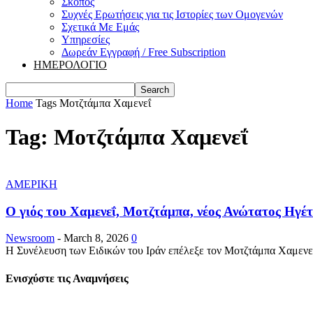
Σκοπός
Συχνές Ερωτήσεις για τις Ιστορίες των Ομογενών
Σχετικά Με Εμάς
Υπηρεσίες
Δωρεάν Εγγραφή / Free Subscription
ΗΜΕΡΟΛΟΓΙΟ
Home
Tags
Μοτζτάμπα Χαμενεΐ
Tag: Μοτζτάμπα Χαμενεΐ
ΑΜΕΡΙΚΗ
Ο γιός του Χαμενεΐ, Μοτζτάμπα, νέος Ανώτατος Ηγέτ
Newsroom
-
March 8, 2026
0
Η Συνέλευση των Ειδικών του Ιράν επέλεξε τον Μοτζτάμπα Χαμενεΐ 
Ενισχύστε τις Αναμνήσεις