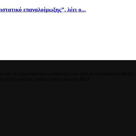
ιστατικό επαναλοίμωξης”, λέει ο...
 από τις σημαντικότερες υπηρεσίες του ομίλου «Anamniseis Media Gr
νταχού ελληνισμού, καθώς επίσης και στις ΗΠΑ.