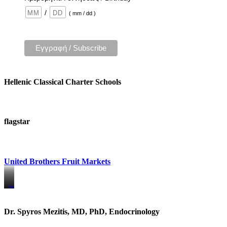
/
( mm / dd )
Hellenic Classical Charter Schools
flagstar
United Brothers Fruit Markets
https://www.unitedbrothersfruitmarkets.com/
https://www.unitedbrothersfruitmarkets.com/
Dr. Spyros Mezitis, MD, PhD, Endocrinology