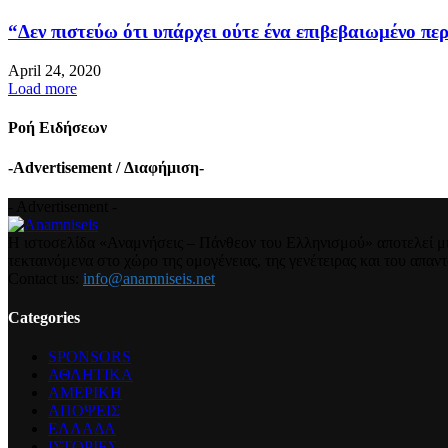
“Δεν πιστεύω ότι υπάρχει ούτε ένα επιβεβαιωμένο περ
April 24, 2020
Load more
Ροή Ειδήσεων
-Advertisement / Διαφήμιση-
- Advertisement -
Η ιστοσελίδα «Αναμνήσεις – Πάνθεον του Ελληνισμού» αποτελεί μια
τεκταινόμενα στο χώρο της ομογένειας, της γενέτειρας και του απα
Contact us:
info@anamniseis.net
Categories
SPONSORS
ΑΘΛΗΤΙΚΑ
ΑΜΕΡΙΚΗ
ΑΠΟΨΕΙΣ
ΕΛΛΑΔΑ
ΙΣΤΟΡΙΕΣ