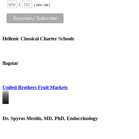
/
( mm / dd )
Hellenic Classical Charter Schools
flagstar
United Brothers Fruit Markets
https://www.unitedbrothersfruitmarkets.com/
https://www.unitedbrothersfruitmarkets.com/
Dr. Spyros Mezitis, MD, PhD, Endocrinology