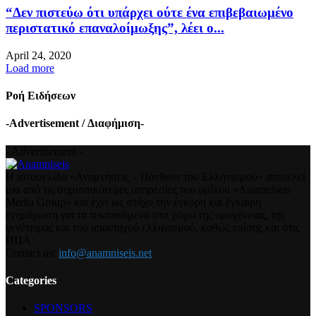
“Δεν πιστεύω ότι υπάρχει ούτε ένα επιβεβαιωμένο
περιστατικό επαναλοίμωξης”, λέει ο...
April 24, 2020
Load more
Ροή Ειδήσεων
-Advertisement / Διαφήμιση-
- Advertisement -
Η ιστοσελίδα «Αναμνήσεις – Πάνθεον του Ελληνισμού» αποτελεί
μια από τις σημαντικότερες υπηρεσίες του ομίλου «Anamniseis
Media Group» και έχει ως στόχο την έγκυρη και έγκαιρη
ενημέρωση για τα τεκταινόμενα στο χώρο της ομογένειας, της
γενέτειρας και του απανταχού ελληνισμού, καθώς επίσης και στις
ΗΠΑ.
Contact us:
info@anamniseis.net
Categories
SPONSORS