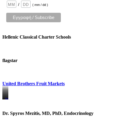
/
( mm / dd )
Hellenic Classical Charter Schools
flagstar
United Brothers Fruit Markets
https://www.unitedbrothersfruitmarkets.com/
https://www.unitedbrothersfruitmarkets.com/
Dr. Spyros Mezitis, MD, PhD, Endocrinology