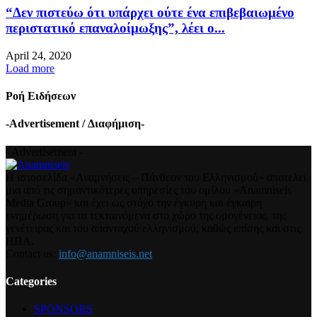
“Δεν πιστεύω ότι υπάρχει ούτε ένα επιβεβαιωμένο
περιστατικό επαναλοίμωξης”, λέει ο...
April 24, 2020
Load more
Ροή Ειδήσεων
-Advertisement / Διαφήμιση-
- Advertisement -
Η ιστοσελίδα «Αναμνήσεις – Πάνθεον του Ελληνισμού» αποτελεί
μια από τις σημαντικότερες υπηρεσίες του ομίλου «Anamniseis
Media Group» και έχει ως στόχο την έγκυρη και έγκαιρη
ενημέρωση για τα τεκταινόμενα στο χώρο της ομογένειας, της
γενέτειρας και του απανταχού ελληνισμού, καθώς επίσης και στις
ΗΠΑ.
Contact us:
info@anamniseis.net
Categories
SPONSORS