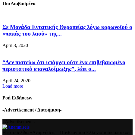
Πιο Διαβασμένα
Σε Μονάδα Εντατικής Θεραπείας λόγω κορωνοϊού ο
«παπάς του λαού» της...
April 3, 2020
“Δεν πιστεύω ότι υπάρχει ούτε ένα επιβεβαιωμένο
περιστατικό επαναλοίμωξης”, λέει ο...
April 24, 2020
Load more
Ροή Ειδήσεων
-Advertisement / Διαφήμιση-
- Advertisement -
Η ιστοσελίδα «Αναμνήσεις – Πάνθεον του Ελληνισμού» αποτελεί