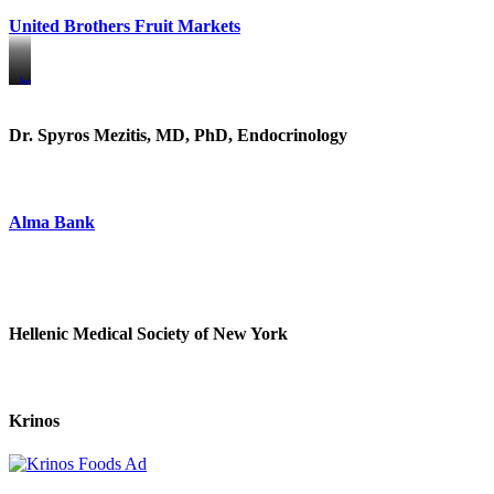
United Brothers Fruit Markets
https://www.unitedbrothersfruitmarkets.com/
https://www.unitedbrothersfruitmarkets.com/
Dr. Spyros Mezitis, MD, PhD, Endocrinology
Alma Bank
Hellenic Medical Society of New York
Krinos