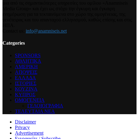
μια από τις σημαντικότερες υπηρεσίες του ομίλου «Anamniseis
Media Group» και έχει ως στόχο την έγκυρη και έγκαιρη
ενημέρωση για τα τεκταινόμενα στο χώρο της ομογένειας, της
γενέτειρας και του απανταχού ελληνισμού, καθώς επίσης και στις
ΗΠΑ.
Contact us:
info@anamniseis.net
Categories
SPONSORS
ΑΘΛΗΤΙΚΑ
ΑΜΕΡΙΚΗ
ΑΠΟΨΕΙΣ
ΕΛΛΑΔΑ
ΙΣΤΟΡΙΕΣ
ΚΟΥΖΙΝΑ
ΚΥΠΡΟΣ
ΟΜΟΓΕΝΕΙΑ
ΓΕΛΟΙΟΓΡΑΦΙΑ
ΤΕΛΕΥΤΑΙΑ ΝΕΑ
Disclaimer
Privacy
Advertisement
Εγγραφείτε / Subscribe