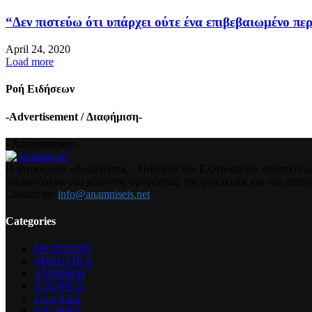
“Δεν πιστεύω ότι υπάρχει ούτε ένα επιβεβαιωμένο περ
April 24, 2020
Load more
Ροή Ειδήσεων
-Advertisement / Διαφήμιση-
- Advertisement -
Η ιστοσελίδα «Αναμνήσεις – Πάνθεον του Ελληνισμού» αποτελεί μια
τεκταινόμενα στο χώρο της ομογένειας, της γενέτειρας και του απα
Contact us:
info@anamniseis.net
Categories
SPONSORS
ΑΘΛΗΤΙΚΑ
ΑΜΕΡΙΚΗ
ΑΠΟΨΕΙΣ
ΕΛΛΑΔΑ
ΙΣΤΟΡΙΕΣ