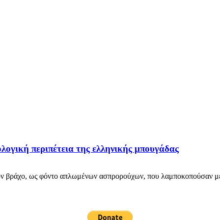
ογική περιπέτεια της ελληνικής μπουγάδας
 βράχο, ως φόντο απλωμένων ασπρορούχων, που λαμποκοπούσαν με τι