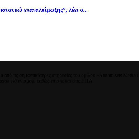
ιστατικό επαναλοίμωξης”, λέει ο...
 από τις σημαντικότερες υπηρεσίες του ομίλου «Anamniseis Media Gr
νταχού ελληνισμού, καθώς επίσης και στις ΗΠΑ.