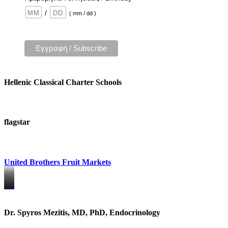
/
( mm / dd )
Hellenic Classical Charter Schools
flagstar
United Brothers Fruit Markets
https://www.unitedbrothersfruitmarkets.com/
https://www.unitedbrothersfruitmarkets.com/
Dr. Spyros Mezitis, MD, PhD, Endocrinology