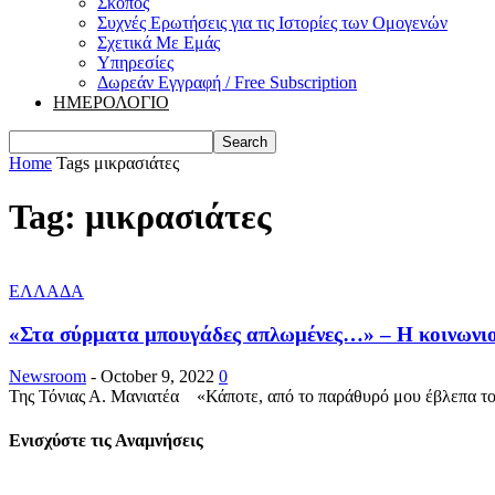
Σκοπός
Συχνές Ερωτήσεις για τις Ιστορίες των Ομογενών
Σχετικά Με Εμάς
Υπηρεσίες
Δωρεάν Εγγραφή / Free Subscription
ΗΜΕΡΟΛΟΓΙΟ
Home
Tags
μικρασιάτες
Tag: μικρασιάτες
ΕΛΛΑΔΑ
«Στα σύρματα μπουγάδες απλωμένες…» – Η κοινωνιολ
Newsroom
-
October 9, 2022
0
Της Τόνιας Α. Μανιατέα «Κάποτε, από το παράθυρό μου έβλεπα τον
Ενισχύστε τις Αναμνήσεις