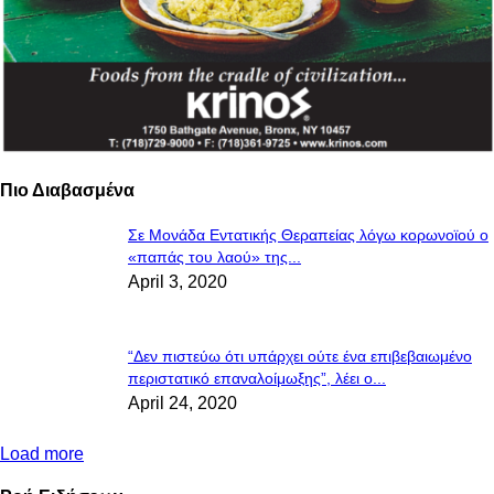
Πιο Διαβασμένα
Σε Μονάδα Εντατικής Θεραπείας λόγω κορωνοϊού ο
«παπάς του λαού» της...
April 3, 2020
“Δεν πιστεύω ότι υπάρχει ούτε ένα επιβεβαιωμένο
περιστατικό επαναλοίμωξης”, λέει ο...
April 24, 2020
Load more