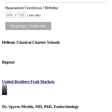
Ημερομηνία Γεννήσεως / Birthday
/
( mm / dd )
Hellenic Classical Charter Schools
flagstar
United Brothers Fruit Markets
https://www.unitedbrothersfruitmarkets.com/
https://www.unitedbrothersfruitmarkets.com/
Dr. Spyros Mezitis, MD, PhD, Endocrinology