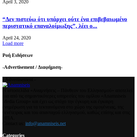
April 3, 2020
“Δεν πιστεύω ότι υπάρχει ούτε ένα επιβεβαιωμένο
περιστατικό επαναλοίμωξης”, λέει ο...
April 24, 2020
Load more
Ροή Ειδήσεων
-Advertisement / Διαφήμιση-
- Advertisement -
Η ιστοσελίδα «Αναμνήσεις – Πάνθεον του Ελληνισμού» αποτελεί
μια από τις σημαντικότερες υπηρεσίες του ομίλου «Anamniseis
Media Group» και έχει ως στόχο την έγκυρη και έγκαιρη
ενημέρωση για τα τεκταινόμενα στο χώρο της ομογένειας, της
γενέτειρας και του απανταχού ελληνισμού, καθώς επίσης και στις
ΗΠΑ.
Contact us:
info@anamniseis.net
Categories