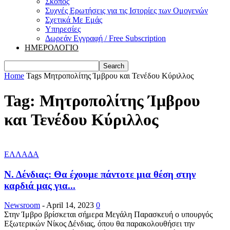
Σκοπός
Συχνές Ερωτήσεις για τις Ιστορίες των Ομογενών
Σχετικά Με Εμάς
Υπηρεσίες
Δωρεάν Εγγραφή / Free Subscription
ΗΜΕΡΟΛΟΓΙΟ
Home
Tags
Μητροπολίτης Ίμβρου και Τενέδου Κύριλλος
Tag: Μητροπολίτης Ίμβρου
και Τενέδου Κύριλλος
ΕΛΛΑΔΑ
Ν. Δένδιας: Θα έχουμε πάντοτε μια θέση στην
καρδιά μας για...
Newsroom
-
April 14, 2023
0
Στην Ίμβρο βρίσκεται σήμερα Μεγάλη Παρασκευή ο υπουργός
Εξωτερικών Νίκος Δένδιας, όπου θα παρακολουθήσει την