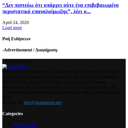
“Δεν πιστεύω ότι υπάρχει ούτε ένα επιβεβαιωμένο
περιστατικό επαναλοίμωξης”, λέει ο...
April 24, 2020
Load more
Ροή Ειδήσεων
-Advertisement / Διαφήμιση-
- Advertisement -
Η ιστοσελίδα «Αναμνήσεις – Πάνθεον του Ελληνισμού» αποτελεί
μια από τις σημαντικότερες υπηρεσίες του ομίλου «Anamniseis
Media Group» και έχει ως στόχο την έγκυρη και έγκαιρη
ενημέρωση για τα τεκταινόμενα στο χώρο της ομογένειας, της
γενέτειρας και του απανταχού ελληνισμού, καθώς επίσης και στις
ΗΠΑ.
Contact us:
info@anamniseis.net
Categories
SPONSORS