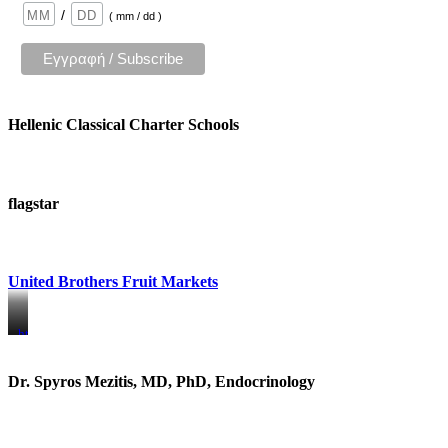
/
( mm / dd )
Hellenic Classical Charter Schools
flagstar
United Brothers Fruit Markets
https://www.unitedbrothersfruitmarkets.com/
https://www.unitedbrothersfruitmarkets.com/
Dr. Spyros Mezitis, MD, PhD, Endocrinology