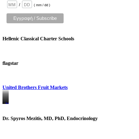
/
( mm / dd )
Hellenic Classical Charter Schools
flagstar
United Brothers Fruit Markets
https://www.unitedbrothersfruitmarkets.com/
https://www.unitedbrothersfruitmarkets.com/
Dr. Spyros Mezitis, MD, PhD, Endocrinology