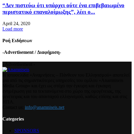
“Δεν πιστεύω ότι υπάρχει ούτε ένα επιβεβαιωμένο
περιστατικό επαναλοίμωξης”, λέει ο...
April 24, 2020
Load more
Ροή Ειδήσεων
-Advertisement / Διαφήμιση-
- Advertisement -
Η ιστοσελίδα «Αναμνήσεις – Πάνθεον του Ελληνισμού» αποτελεί
μια από τις σημαντικότερες υπηρεσίες του ομίλου «Anamniseis
Media Group» και έχει ως στόχο την έγκυρη και έγκαιρη
ενημέρωση για τα τεκταινόμενα στο χώρο της ομογένειας, της
γενέτειρας και του απανταχού ελληνισμού, καθώς επίσης και στις
ΗΠΑ.
Contact us:
info@anamniseis.net
Categories
SPONSORS