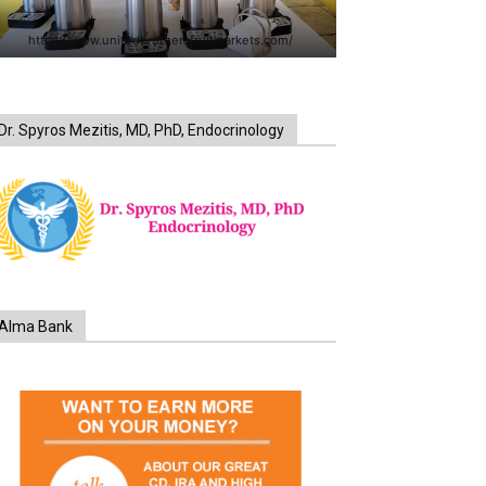
https://www.unitedbrothersfruitmarkets.com/
Dr. Spyros Mezitis, MD, PhD, Endocrinology
Alma Bank