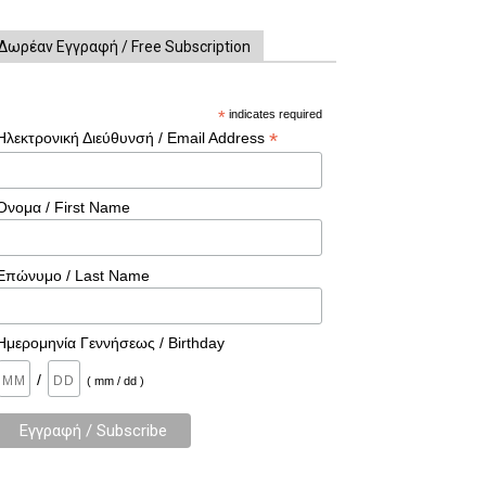
Δωρέαν Εγγραφή / Free Subscription
*
indicates required
*
Ηλεκτρονική Διεύθυνσή / Email Address
Όνομα / First Name
Επώνυμο / Last Name
Ημερομηνία Γεννήσεως / Birthday
/
( mm / dd )