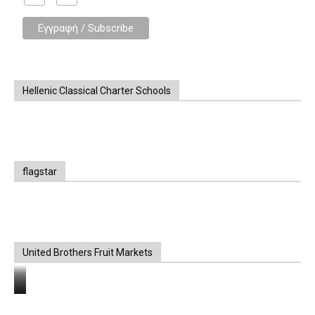
Hellenic Classical Charter Schools
flagstar
United Brothers Fruit Markets
https://www.unitedbrothersfruitmarkets.com/
https://www.unitedbrothersfruitmarkets.com/