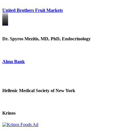
United Brothers Fruit Markets
https://www.unitedbrothersfruitmarkets.com/
https://www.unitedbrothersfruitmarkets.com/
Dr. Spyros Mezitis, MD, PhD, Endocrinology
Alma Bank
Hellenic Medical Society of New York
Krinos