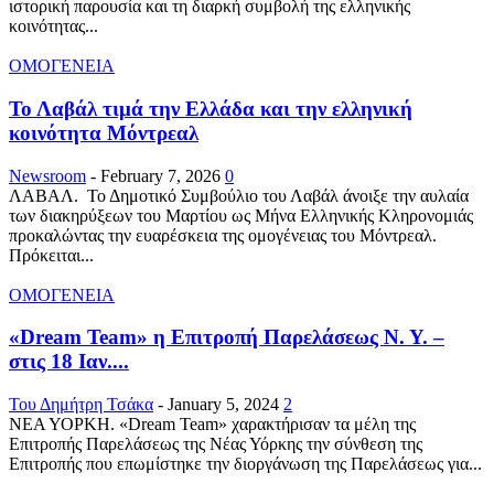
ιστορική παρουσία και τη διαρκή συμβολή της ελληνικής
κοινότητας...
ΟΜΟΓΕΝΕΙΑ
Το Λαβάλ τιμά την Ελλάδα και την ελληνική
κοινότητα Μόντρεαλ
Newsroom
-
February 7, 2026
0
ΛΑΒΑΛ. Το Δημοτικό Συμβούλιο του Λαβάλ άνοιξε την αυλαία
των διακηρύξεων του Μαρτίου ως Μήνα Ελληνικής Κληρονομιάς
προκαλώντας την ευαρέσκεια της ομογένειας του Μόντρεαλ.
Πρόκειται...
ΟΜΟΓΕΝΕΙΑ
«Dream Team» η Επιτροπή Παρελάσεως Ν. Υ. –
στις 18 Ιαν....
Του Δημήτρη Τσάκα
-
January 5, 2024
2
ΝΕΑ ΥΟΡΚΗ. «Dream Team» χαρακτήρισαν τα μέλη της
Επιτροπής Παρελάσεως της Νέας Υόρκης την σύνθεση της
Επιτροπής που επωμίστηκε την διοργάνωση της Παρελάσεως για...