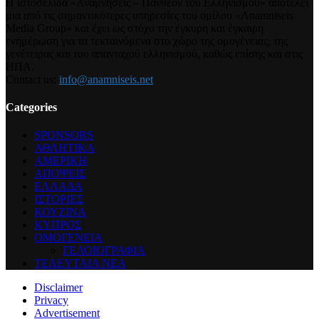
Η ιστοσελίδα «Αναμνήσεις – Πάνθεον του Ελληνισμού» αποτελεί
μια από τις σημαντικότερες υπηρεσίες του ομίλου «Anamniseis
Media Group» και έχει ως στόχο την έγκυρη και έγκαιρη
ενημέρωση για τα τεκταινόμενα στο χώρο της ομογένειας, της
γενέτειρας και του απανταχού ελληνισμού, καθώς επίσης και στις
ΗΠΑ.
Contact us:
info@anamniseis.net
Categories
SPONSORS
ΑΘΛΗΤΙΚΑ
ΑΜΕΡΙΚΗ
ΑΠΟΨΕΙΣ
ΕΛΛΑΔΑ
ΙΣΤΟΡΙΕΣ
ΚΟΥΖΙΝΑ
ΚΥΠΡΟΣ
ΟΜΟΓΕΝΕΙΑ
ΓΕΛΟΙΟΓΡΑΦΙΑ
ΤΕΛΕΥΤΑΙΑ ΝΕΑ
Disclaimer
Privacy
Advertisement