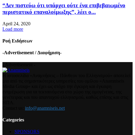
“Δεν πιστεύω ότι υπάρχει ούτε ένα επιβεβαιωμένο
περιστατικό επαναλοίμωξης”, λέει ο...
April 24, 2020
Load more
Ροή Ειδήσεων
-Advertisement / Διαφήμιση-
- Advertisement -
Η ιστοσελίδα «Αναμνήσεις – Πάνθεον του Ελληνισμού» αποτελεί
μια από τις σημαντικότερες υπηρεσίες του ομίλου «Anamniseis
Media Group» και έχει ως στόχο την έγκυρη και έγκαιρη
ενημέρωση για τα τεκταινόμενα στο χώρο της ομογένειας, της
γενέτειρας και του απανταχού ελληνισμού, καθώς επίσης και στις
ΗΠΑ.
Contact us:
info@anamniseis.net
Categories
SPONSORS