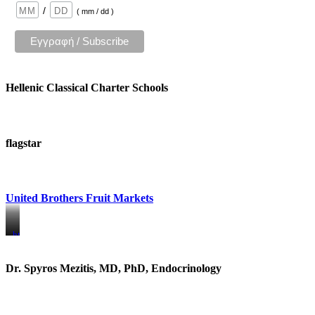
/
( mm / dd )
Hellenic Classical Charter Schools
flagstar
United Brothers Fruit Markets
https://www.unitedbrothersfruitmarkets.com/
https://www.unitedbrothersfruitmarkets.com/
Dr. Spyros Mezitis, MD, PhD, Endocrinology