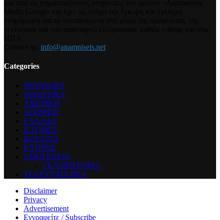
μια από τις σημαντικότερες υπηρεσίες του ομίλου «Anamniseis
Media Group» και έχει ως στόχο την έγκυρη και έγκαιρη
ενημέρωση για τα τεκταινόμενα στο χώρο της ομογένειας, της
γενέτειρας και του απανταχού ελληνισμού, καθώς επίσης και στις
ΗΠΑ.
Contact us:
info@anamniseis.net
Categories
SPONSORS
ΑΘΛΗΤΙΚΑ
ΑΜΕΡΙΚΗ
ΑΠΟΨΕΙΣ
ΕΛΛΑΔΑ
ΙΣΤΟΡΙΕΣ
ΚΟΥΖΙΝΑ
ΚΥΠΡΟΣ
ΟΜΟΓΕΝΕΙΑ
ΓΕΛΟΙΟΓΡΑΦΙΑ
ΤΕΛΕΥΤΑΙΑ ΝΕΑ
Disclaimer
Privacy
Advertisement
Εγγραφείτε / Subscribe