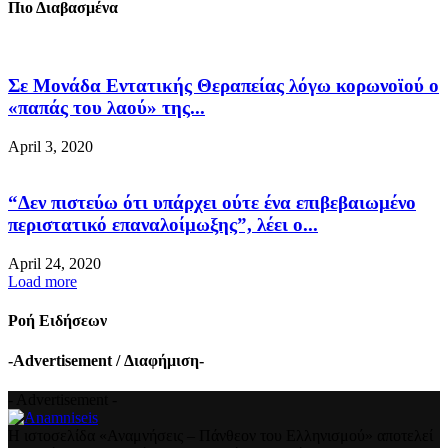
Πιο Διαβασμένα
Σε Μονάδα Εντατικής Θεραπείας λόγω κορωνοϊού ο
«παπάς του λαού» της...
April 3, 2020
“Δεν πιστεύω ότι υπάρχει ούτε ένα επιβεβαιωμένο
περιστατικό επαναλοίμωξης”, λέει ο...
April 24, 2020
Load more
Ροή Ειδήσεων
-Advertisement / Διαφήμιση-
- Advertisement -
Η ιστοσελίδα «Αναμνήσεις – Πάνθεον του Ελληνισμού» αποτελεί