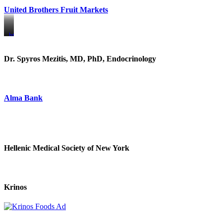
United Brothers Fruit Markets
https://www.unitedbrothersfruitmarkets.com/
https://www.unitedbrothersfruitmarkets.com/
Dr. Spyros Mezitis, MD, PhD, Endocrinology
Alma Bank
Hellenic Medical Society of New York
Krinos