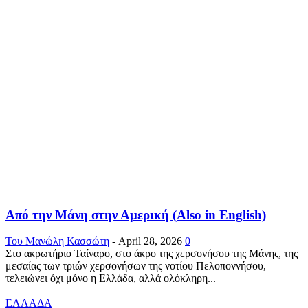
Από την Μάνη στην Αμερική (Also in English)
Του Μανώλη Κασσώτη
-
April 28, 2026
0
Στο ακρωτήριο Ταίναρο, στο άκρο της χερσονήσου της Μάνης, της
μεσαίας των τριών χερσονήσων της νοτίου Πελοποννήσου,
τελειώνει όχι μόνο η Ελλάδα, αλλά ολόκληρη...
ΕΛΛΑΔΑ