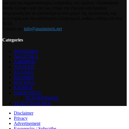
μια από τις σημαντικότερες υπηρεσίες του ομίλου «Anamniseis
Media Group» και έχει ως στόχο την έγκυρη και έγκαιρη
ενημέρωση για τα τεκταινόμενα στο χώρο της ομογένειας, της
γενέτειρας και του απανταχού ελληνισμού, καθώς επίσης και στις
ΗΠΑ.
Contact us:
info@anamniseis.net
Categories
SPONSORS
ΑΘΛΗΤΙΚΑ
ΑΜΕΡΙΚΗ
ΑΠΟΨΕΙΣ
ΕΛΛΑΔΑ
ΙΣΤΟΡΙΕΣ
ΚΟΥΖΙΝΑ
ΚΥΠΡΟΣ
ΟΜΟΓΕΝΕΙΑ
ΓΕΛΟΙΟΓΡΑΦΙΑ
ΤΕΛΕΥΤΑΙΑ ΝΕΑ
Disclaimer
Privacy
Advertisement
Εγγραφείτε / Subscribe