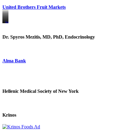
United Brothers Fruit Markets
https://www.unitedbrothersfruitmarkets.com/
https://www.unitedbrothersfruitmarkets.com/
Dr. Spyros Mezitis, MD, PhD, Endocrinology
Alma Bank
Hellenic Medical Society of New York
Krinos