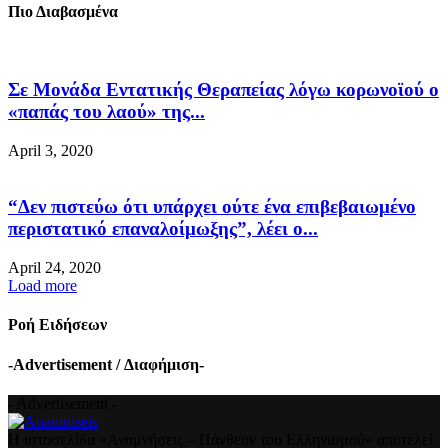
Πιο Διαβασμένα
Σε Μονάδα Εντατικής Θεραπείας λόγω κορωνοϊού ο
«παπάς του λαού» της...
April 3, 2020
“Δεν πιστεύω ότι υπάρχει ούτε ένα επιβεβαιωμένο
περιστατικό επαναλοίμωξης”, λέει ο...
April 24, 2020
Load more
Ροή Ειδήσεων
-Advertisement / Διαφήμιση-
- Advertisement -
Η ιστοσελίδα «Αναμνήσεις – Πάνθεον του Ελληνισμού» αποτελεί