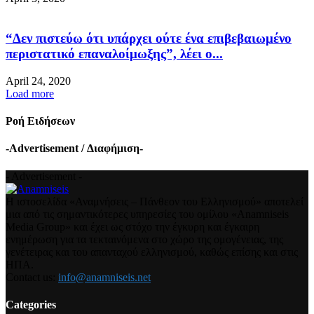
“Δεν πιστεύω ότι υπάρχει ούτε ένα επιβεβαιωμένο
περιστατικό επαναλοίμωξης”, λέει ο...
April 24, 2020
Load more
Ροή Ειδήσεων
-Advertisement / Διαφήμιση-
- Advertisement -
Η ιστοσελίδα «Αναμνήσεις – Πάνθεον του Ελληνισμού» αποτελεί
μια από τις σημαντικότερες υπηρεσίες του ομίλου «Anamniseis
Media Group» και έχει ως στόχο την έγκυρη και έγκαιρη
ενημέρωση για τα τεκταινόμενα στο χώρο της ομογένειας, της
γενέτειρας και του απανταχού ελληνισμού, καθώς επίσης και στις
ΗΠΑ.
Contact us:
info@anamniseis.net
Categories