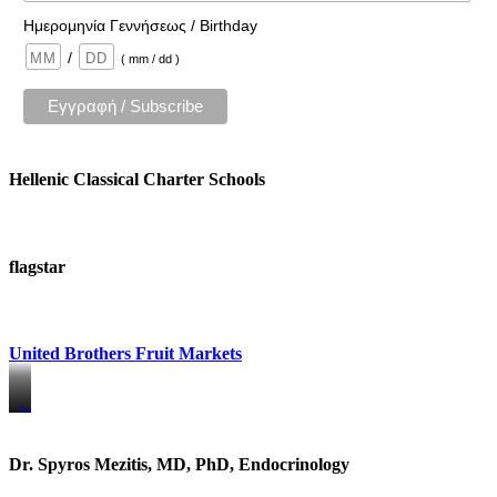
Ημερομηνία Γεννήσεως / Birthday
/
( mm / dd )
Hellenic Classical Charter Schools
flagstar
United Brothers Fruit Markets
https://www.unitedbrothersfruitmarkets.com/
https://www.unitedbrothersfruitmarkets.com/
Dr. Spyros Mezitis, MD, PhD, Endocrinology