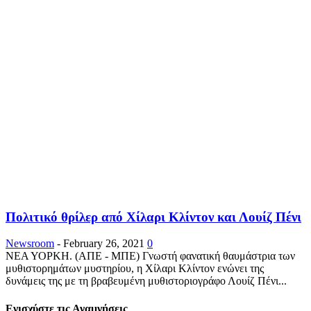
Πολιτικό θρίλερ από Χίλαρι Κλίντον και Λουίζ Πένι
Newsroom
-
February 26, 2021
0
ΝΕΑ ΥΟΡΚΗ. (ΑΠΕ - ΜΠΕ) Γνωστή φανατική θαυμάστρια των
μυθιστορημάτων μυστηρίου, η Χίλαρι Κλίντον ενώνει της
δυνάμεις της με τη βραβευμένη μυθιστοριογράφο Λουίζ Πένι...
Ενισχύστε τις Αναμνήσεις