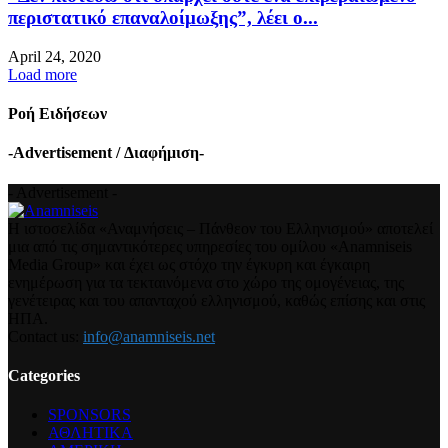
περιστατικό επαναλοίμωξης”, λέει ο...
April 24, 2020
Load more
Ροή Ειδήσεων
-Advertisement / Διαφήμιση-
- Advertisement -
Η ιστοσελίδα «Αναμνήσεις – Πάνθεον του Ελληνισμού» αποτελεί
μια από τις σημαντικότερες υπηρεσίες του ομίλου «Anamniseis
Media Group» και έχει ως στόχο την έγκυρη και έγκαιρη
ενημέρωση για τα τεκταινόμενα στο χώρο της ομογένειας, της
γενέτειρας και του απανταχού ελληνισμού, καθώς επίσης και στις
ΗΠΑ.
Contact us:
info@anamniseis.net
Categories
SPONSORS
ΑΘΛΗΤΙΚΑ