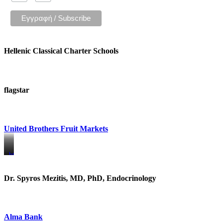
Hellenic Classical Charter Schools
flagstar
United Brothers Fruit Markets
https://www.unitedbrothersfruitmarkets.com/
https://www.unitedbrothersfruitmarkets.com/
Dr. Spyros Mezitis, MD, PhD, Endocrinology
Alma Bank