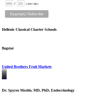
/
( mm / dd )
Hellenic Classical Charter Schools
flagstar
United Brothers Fruit Markets
https://www.unitedbrothersfruitmarkets.com/
https://www.unitedbrothersfruitmarkets.com/
Dr. Spyros Mezitis, MD, PhD, Endocrinology