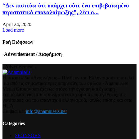
“Δεν πιστεύω ότι υπάρχει ούτε ένα επιβεβαιωμένο
περιστατικό επαναλοίμωξης”, λέει ο...
April 24, 2020
Load more
Ροή Ειδήσεων
-Advertisement / Διαφήμιση-
- Advertisement -
Η ιστοσελίδα «Αναμνήσεις – Πάνθεον του Ελληνισμού» αποτελεί
μια από τις σημαντικότερες υπηρεσίες του ομίλου «Anamniseis
Media Group» και έχει ως στόχο την έγκυρη και έγκαιρη
ενημέρωση για τα τεκταινόμενα στο χώρο της ομογένειας, της
γενέτειρας και του απανταχού ελληνισμού, καθώς επίσης και στις
ΗΠΑ.
Contact us:
info@anamniseis.net
Categories
SPONSORS