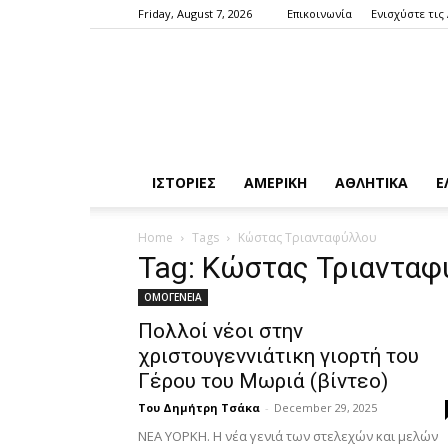
Friday, August 7, 2026
Επικοινωνία
Ενισχύστε τις
ΙΣΤΟΡΙΕΣ
ΑΜΕΡΙΚΗ
ΑΘΛΗΤΙΚΑ
Ε
Home
Tags
Κώστας Τριανταφύλλου
Tag: Κώστας Τριανταφ
ΟΜΟΓΕΝΕΙΑ
Πολλοί νέοι στην
χριστουγεννιάτικη γιορτή του
Γέρου του Μωριά (βίντεο)
Του Δημήτρη Τσάκα
-
December 29, 2025
ΝΕΑ ΥΟΡΚΗ. Η νέα γενιά των στελεχών και μελών