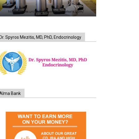
https://www.unitedbrothersfruitmarkets.com/
Dr. Spyros Mezitis, MD, PhD, Endocrinology
Alma Bank