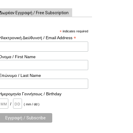
Δωρέαν Εγγραφή / Free Subscription
*
indicates required
*
Ηλεκτρονική Διεύθυνσή / Email Address
Όνομα / First Name
Επώνυμο / Last Name
Ημερομηνία Γεννήσεως / Birthday
/
( mm / dd )