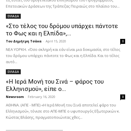
τις εστίες του ομογενειακού Ελληνισμού του Προγράμματος
Επετειακών Δράσεων της Τράπεζας Πειραιώς στο πλαίσιο του...
ΕΛΛΑΔΑ
«Στο τέλος του δρόμου υπάρχει πάντοτε
το Φως και η Ελπίδα»,...
Του Δημήτρη Τσάκα
-
April 15, 2020
0
ΝΕΑ ΥΟΡΚΗ. «Όσο σκληρή και εάν είναι μια δοκιμασία, στο τέλος
του δρόμου υπάρχει πάντοτε το Φως και η Ελπίδα. Και το τέλος
αυτό...
ΕΛΛΑΔΑ
«Η Ιερά Μονή του Σινά – φάρος του
Ελληνισμού», είπε ο...
Newsroom
-
February 16, 2020
0
ΑΘΗΝΑ. (ΑΠΕ - ΜΠΕ) «Η Ιερά Μονή του Σινά αποτελεί φάρο του
Ελληνισμού», τόνισε στο ΑΠΕ-ΜΠΕ ο υφυπουργός Εξωτερικών κ.
Κώστας Βλάσης, πραγματοποιώντας χθες...