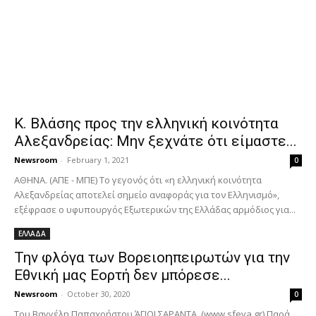
Κ. Βλάσης προς την ελληνική κοινότητα
Αλεξανδρείας: Μην ξεχνάτε ότι είμαστε...
Newsroom
-
February 1, 2021
0
ΑΘΗΝΑ. (ΑΠΕ - ΜΠΕ) Το γεγονός ότι «η ελληνική κοινότητα
Αλεξανδρείας αποτελεί σημείο αναφοράς για τον Ελληνισμό»,
εξέφρασε ο υφυπουργός Εξωτερικών της Ελλάδας αρμόδιος για...
ΕΛΛΑΔΑ
Την φλόγα των Βορειοηπειρωτών για την
Εθνική μας Εορτή δεν μπόρεσε...
Newsroom
-
October 30, 2020
0
Του Βαγγέλη Παπαχρήστου ΆΓΙΟΙ ΣΑΡΑΝΤΑ. (www.sfeva.gr) Παρά