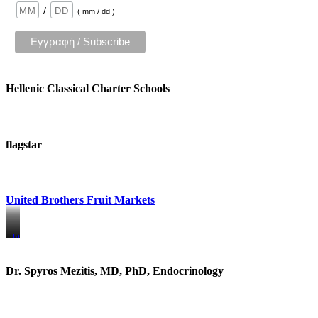
/
( mm / dd )
Hellenic Classical Charter Schools
flagstar
United Brothers Fruit Markets
https://www.unitedbrothersfruitmarkets.com/
https://www.unitedbrothersfruitmarkets.com/
Dr. Spyros Mezitis, MD, PhD, Endocrinology