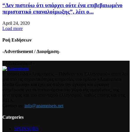
“Δεν πιστεύω ότι υπάρχει ούτε ένα επιβεβαιωμένο
περιστατικό επαναλοίμωξης”, λέει ο...
April 24, 2020
Load more
Ροή Ειδήσεων
-Advertisement / Διαφήμιση-
- Advertisement -
Η ιστοσελίδα «Αναμνήσεις – Πάνθεον του Ελληνισμού» αποτελεί
μια από τις σημαντικότερες υπηρεσίες του ομίλου «Anamniseis
Media Group» και έχει ως στόχο την έγκυρη και έγκαιρη
ενημέρωση για τα τεκταινόμενα στο χώρο της ομογένειας, της
γενέτειρας και του απανταχού ελληνισμού, καθώς επίσης και στις
ΗΠΑ.
Contact us:
info@anamniseis.net
Categories
SPONSORS