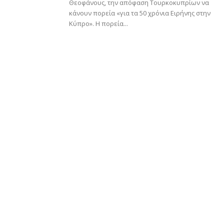
Θεοφάνους, την απόφαση Τουρκοκυπρίων να
κάνουν πορεία «για τα 50 χρόνια Ειρήνης στην
Κύπρο». Η πορεία...