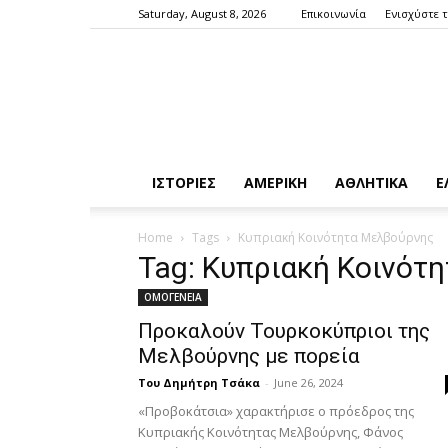
Saturday, August 8, 2026
Επικοινωνία
Ενισχύστε 
ΙΣΤΟΡΙΕΣ
ΑΜΕΡΙΚΗ
ΑΘΛΗΤΙΚΑ
Ε
Home
Tags
Κυπριακή Κοινότητα Μελβούρνης
Tag: Κυπριακή Κοινότ
ΟΜΟΓΕΝΕΙΑ
Προκαλούν Τουρκοκύπριοι της
Μελβούρνης με πορεία
Του Δημήτρη Τσάκα
-
June 26, 2024
«Προβοκάτσια» χαρακτήρισε ο πρόεδρος της
Κυπριακής Κοινότητας Μελβούρνης, Φάνος