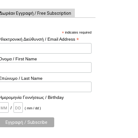
Δωρέαν Εγγραφή / Free Subscription
*
indicates required
*
Ηλεκτρονική Διεύθυνσή / Email Address
Όνομα / First Name
Επώνυμο / Last Name
Ημερομηνία Γεννήσεως / Birthday
/
( mm / dd )