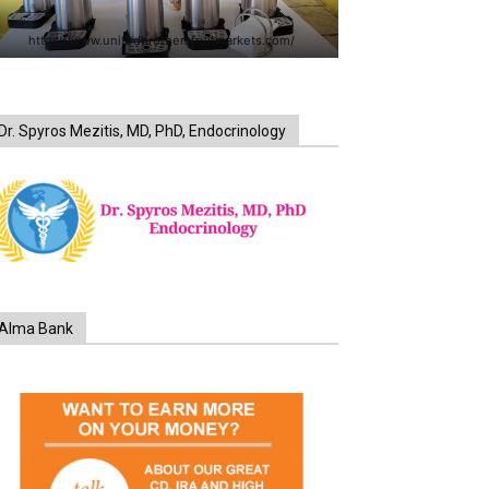
https://www.unitedbrothersfruitmarkets.com/
Dr. Spyros Mezitis, MD, PhD, Endocrinology
Alma Bank