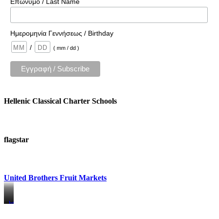
Επώνυμο / Last Name
Ημερομηνία Γεννήσεως / Birthday
/
( mm / dd )
Hellenic Classical Charter Schools
flagstar
United Brothers Fruit Markets
https://www.unitedbrothersfruitmarkets.com/
https://www.unitedbrothersfruitmarkets.com/