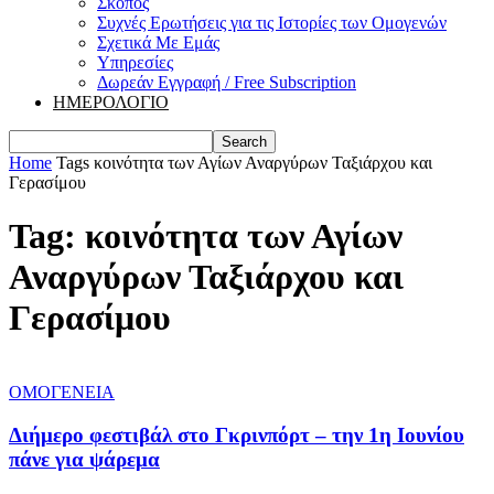
Σκοπός
Συχνές Ερωτήσεις για τις Ιστορίες των Ομογενών
Σχετικά Με Εμάς
Υπηρεσίες
Δωρεάν Εγγραφή / Free Subscription
ΗΜΕΡΟΛΟΓΙΟ
Home
Tags
κοινότητα των Αγίων Αναργύρων Ταξιάρχου και
Γερασίμου
Tag: κοινότητα των Αγίων
Αναργύρων Ταξιάρχου και
Γερασίμου
ΟΜΟΓΕΝΕΙΑ
Διήμερο φεστιβάλ στο Γκρινπόρτ – την 1η Ιουνίου
πάνε για ψάρεμα