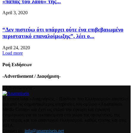
«παπάς του λαού» της...
April 3, 2020
“Δεν πιστεύω ότι υπάρχει ούτε ένα επιβεβαιωμένο
περιστατικό επαναλοίμωξης”, λέει ο...
April 24, 2020
Load more
Ροή Ειδήσεων
-Advertisement / Διαφήμιση-
- Advertisement -
Η ιστοσελίδα «Αναμνήσεις – Πάνθεον του Ελληνισμού» αποτελεί
μια από τις σημαντικότερες υπηρεσίες του ομίλου «Anamniseis
Media Group» και έχει ως στόχο την έγκυρη και έγκαιρη
ενημέρωση για τα τεκταινόμενα στο χώρο της ομογένειας, της
γενέτειρας και του απανταχού ελληνισμού, καθώς επίσης και στις
ΗΠΑ.
Contact us:
info@anamniseis.net