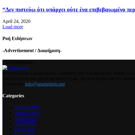
“Δεν πιστεύω ότι υπάρχει ούτε ένα επιβεβαιωμένο περ
April 24, 2020
Load more
Ροή Ειδήσεων
-Advertisement / Διαφήμιση-
- Advertisement -
Η ιστοσελίδα «Αναμνήσεις – Πάνθεον του Ελληνισμού» αποτελεί μια
τεκταινόμενα στο χώρο της ομογένειας, της γενέτειρας και του απα
Contact us:
info@anamniseis.net
Categories
SPONSORS
ΑΘΛΗΤΙΚΑ
ΑΜΕΡΙΚΗ
ΑΠΟΨΕΙΣ
ΕΛΛΑΔΑ
ΙΣΤΟΡΙΕΣ