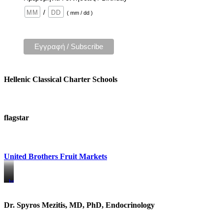
/
( mm / dd )
Hellenic Classical Charter Schools
flagstar
United Brothers Fruit Markets
https://www.unitedbrothersfruitmarkets.com/
https://www.unitedbrothersfruitmarkets.com/
Dr. Spyros Mezitis, MD, PhD, Endocrinology