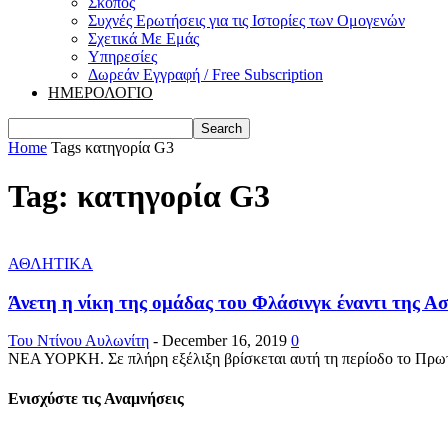
Σκοπός
Συχνές Ερωτήσεις για τις Ιστορίες των Ομογενών
Σχετικά Με Εμάς
Υπηρεσίες
Δωρεάν Εγγραφή / Free Subscription
ΗΜΕΡΟΛΟΓΙΟ
Home
Tags
κατηγορία G3
Tag: κατηγορία G3
ΑΘΛΗΤΙΚΑ
Άνετη η νίκη της ομάδας του Φλάσινγκ έναντι της Αστ
Του Ντίνου Αυλωνίτη
-
December 16, 2019
0
ΝΕΑ ΥΟΡΚΗ. Σε πλήρη εξέλιξη βρίσκεται αυτή τη περίοδο το Πρωτά
Ενισχύστε τις Αναμνήσεις