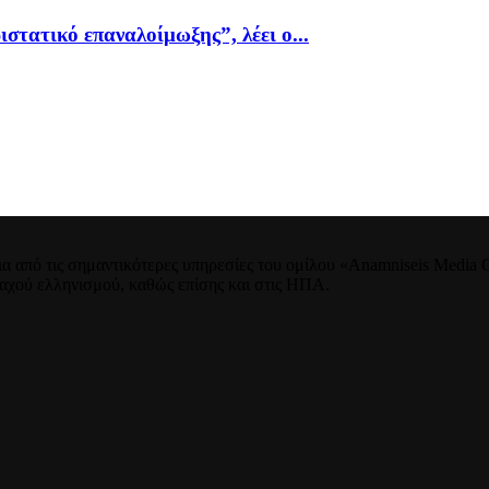
ιστατικό επαναλοίμωξης”, λέει ο...
 από τις σημαντικότερες υπηρεσίες του ομίλου «Anamniseis Media Gr
νταχού ελληνισμού, καθώς επίσης και στις ΗΠΑ.