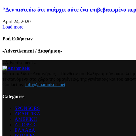
“Δεν πιστεύω ότι υπάρχει ούτε ένα επιβεβαιωμένο περ
April 24, 2020
Load more
Ροή Ειδήσεων
-Advertisement / Διαφήμιση-
- Advertisement -
Η ιστοσελίδα «Αναμνήσεις – Πάνθεον του Ελληνισμού» αποτελεί μια
τεκταινόμενα στο χώρο της ομογένειας, της γενέτειρας και του απα
Contact us:
info@anamniseis.net
Categories
SPONSORS
ΑΘΛΗΤΙΚΑ
ΑΜΕΡΙΚΗ
ΑΠΟΨΕΙΣ
ΕΛΛΑΔΑ
ΙΣΤΟΡΙΕΣ