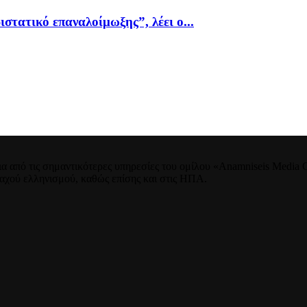
ιστατικό επαναλοίμωξης”, λέει ο...
 από τις σημαντικότερες υπηρεσίες του ομίλου «Anamniseis Media Gr
νταχού ελληνισμού, καθώς επίσης και στις ΗΠΑ.