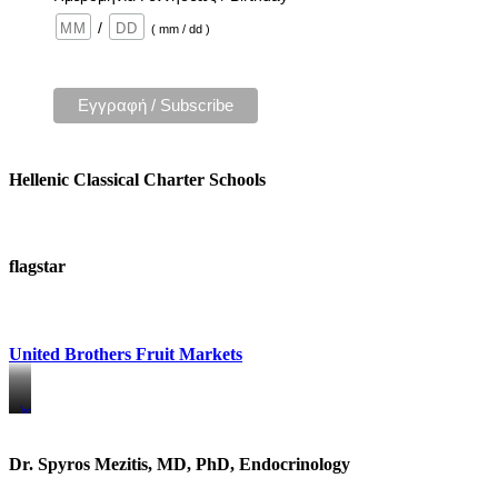
/
( mm / dd )
Hellenic Classical Charter Schools
flagstar
United Brothers Fruit Markets
https://www.unitedbrothersfruitmarkets.com/
https://www.unitedbrothersfruitmarkets.com/
Dr. Spyros Mezitis, MD, PhD, Endocrinology