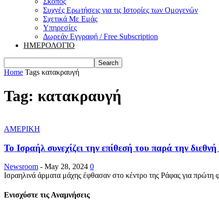
Σκοπός
Συχνές Ερωτήσεις για τις Ιστορίες των Ομογενών
Σχετικά Με Εμάς
Υπηρεσίες
Δωρεάν Εγγραφή / Free Subscription
ΗΜΕΡΟΛΟΓΙΟ
Home
Tags
κατακραυγή
Tag: κατακραυγή
ΑΜΕΡΙΚΗ
Το Ισραήλ συνεχίζει την επίθεσή του παρά την διεθν
Newsroom
-
May 28, 2024
0
Ισραηλινά άρματα μάχης έφθασαν στο κέντρο της Ράφας για πρώτη φ
Ενισχύστε τις Αναμνήσεις