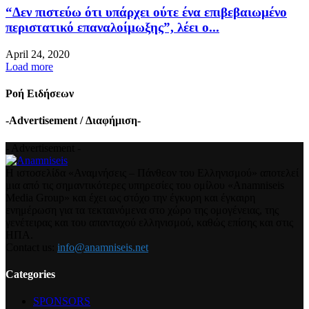
“Δεν πιστεύω ότι υπάρχει ούτε ένα επιβεβαιωμένο
περιστατικό επαναλοίμωξης”, λέει ο...
April 24, 2020
Load more
Ροή Ειδήσεων
-Advertisement / Διαφήμιση-
- Advertisement -
Η ιστοσελίδα «Αναμνήσεις – Πάνθεον του Ελληνισμού» αποτελεί
μια από τις σημαντικότερες υπηρεσίες του ομίλου «Anamniseis
Media Group» και έχει ως στόχο την έγκυρη και έγκαιρη
ενημέρωση για τα τεκταινόμενα στο χώρο της ομογένειας, της
γενέτειρας και του απανταχού ελληνισμού, καθώς επίσης και στις
ΗΠΑ.
Contact us:
info@anamniseis.net
Categories
SPONSORS