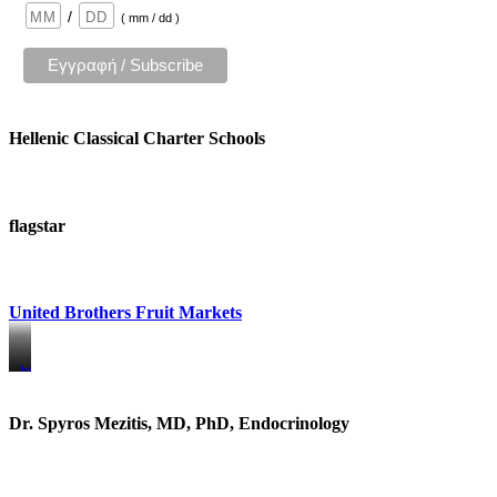
/
( mm / dd )
Hellenic Classical Charter Schools
flagstar
United Brothers Fruit Markets
https://www.unitedbrothersfruitmarkets.com/
https://www.unitedbrothersfruitmarkets.com/
Dr. Spyros Mezitis, MD, PhD, Endocrinology