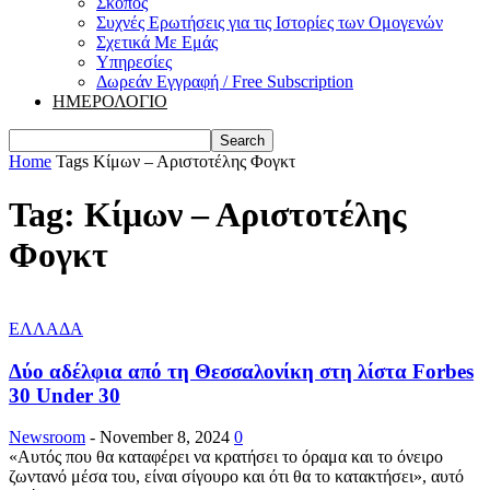
Σκοπός
Συχνές Ερωτήσεις για τις Ιστορίες των Ομογενών
Σχετικά Με Εμάς
Υπηρεσίες
Δωρεάν Εγγραφή / Free Subscription
ΗΜΕΡΟΛΟΓΙΟ
Home
Tags
Κίμων – Αριστοτέλης Φογκτ
Tag: Κίμων – Αριστοτέλης
Φογκτ
ΕΛΛΑΔΑ
Δύο αδέλφια από τη Θεσσαλονίκη στη λίστα Forbes
30 Under 30
Newsroom
-
November 8, 2024
0
«Aυτός που θα καταφέρει να κρατήσει το όραμα και το όνειρο
ζωντανό μέσα του, είναι σίγουρο και ότι θα το κατακτήσει», αυτό