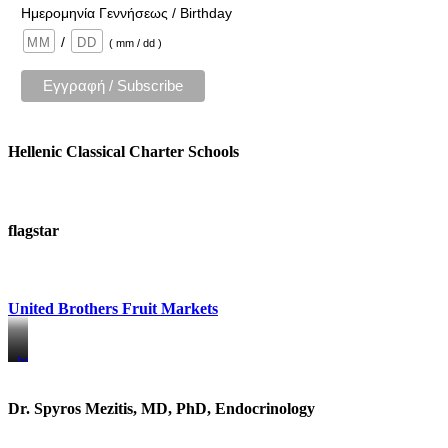
Ημερομηνία Γεννήσεως / Birthday
/
( mm / dd )
Hellenic Classical Charter Schools
flagstar
United Brothers Fruit Markets
https://www.unitedbrothersfruitmarkets.com/
https://www.unitedbrothersfruitmarkets.com/
Dr. Spyros Mezitis, MD, PhD, Endocrinology