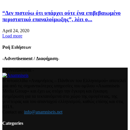
“Δεν πιστεύω ότι υπάρχει ούτε ένα επιβεβαιωμένο
περιστατικό επαναλοίμωξης”, λέει ο...
April 24, 2020
Load more
Ροή Ειδήσεων
-Advertisement / Διαφήμιση-
- Advertisement -
Η ιστοσελίδα «Αναμνήσεις – Πάνθεον του Ελληνισμού» αποτελεί
μια από τις σημαντικότερες υπηρεσίες του ομίλου «Anamniseis
Media Group» και έχει ως στόχο την έγκυρη και έγκαιρη
ενημέρωση για τα τεκταινόμενα στο χώρο της ομογένειας, της
γενέτειρας και του απανταχού ελληνισμού, καθώς επίσης και στις
ΗΠΑ.
Contact us:
info@anamniseis.net
Categories