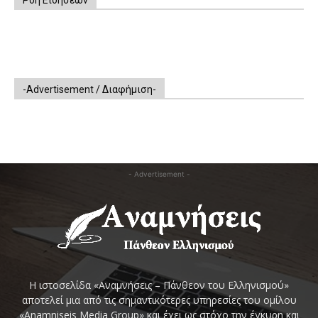
Ροή Ειδήσεων
-Advertisement / Διαφήμιση-
- Advertisement -
Η ιστοσελίδα «Αναμνήσεις – Πάνθεον του Ελληνισμού»
αποτελεί μια από τις σημαντικότερες υπηρεσίες του ομίλου
«Anamniseis Media Group» και έχει ως στόχο την έγκυρη και