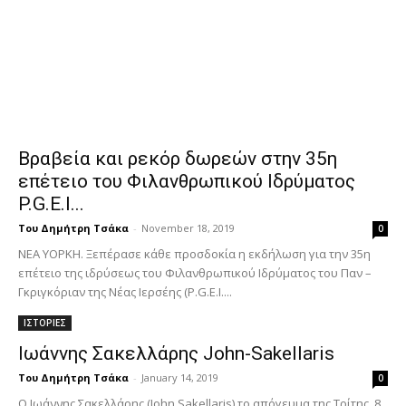
Βραβεία και ρεκόρ δωρεών στην 35η
επέτειο του Φιλανθρωπικού Ιδρύματος
P.G.E.I...
Του Δημήτρη Τσάκα
-
November 18, 2019
0
ΝΕΑ ΥΟΡΚΗ. Ξεπέρασε κάθε προσδοκία η εκδήλωση για την 35η
επέτειο της ιδρύσεως του Φιλανθρωπικού Ιδρύματος του Παν –
Γκριγκόριαν της Νέας Ιερσέης (P.G.E.I....
ΙΣΤΟΡΙΕΣ
Ιωάννης Σακελλάρης John-Sakellaris
Του Δημήτρη Τσάκα
-
January 14, 2019
0
Ο Ιωάννης Σακελλάρης (John Sakellaris) το απόγευμα της Τρίτης, 8