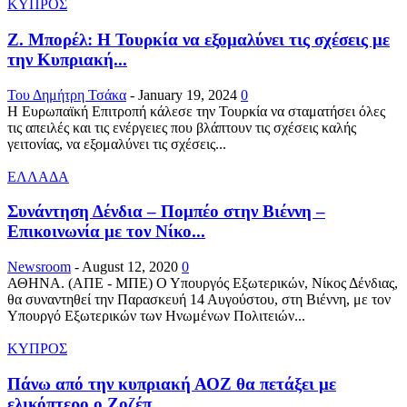
ΚΥΠΡΟΣ
Ζ. Μπορέλ: Η Τουρκία να εξομαλύνει τις σχέσεις με
την Κυπριακή...
Του Δημήτρη Τσάκα
-
January 19, 2024
0
Η Ευρωπαϊκή Επιτροπή κάλεσε την Τουρκία να σταματήσει όλες
τις απειλές και τις ενέργειες που βλάπτουν τις σχέσεις καλής
γειτονίας, να εξομαλύνει τις σχέσεις...
ΕΛΛΑΔΑ
Συνάντηση Δένδια – Πομπέο στην Βιέννη –
Επικοινωνία με τον Νίκο...
Newsroom
-
August 12, 2020
0
ΑΘΗΝΑ. (ΑΠΕ - ΜΠΕ) Ο Υπουργός Εξωτερικών, Νίκος Δένδιας,
θα συναντηθεί την Παρασκευή 14 Αυγούστου, στη Βιέννη, με τον
Υπουργό Εξωτερικών των Ηνωμένων Πολιτειών...
ΚΥΠΡΟΣ
Πάνω από την κυπριακή ΑΟΖ θα πετάξει με
ελικόπτερο ο Ζοζέπ...