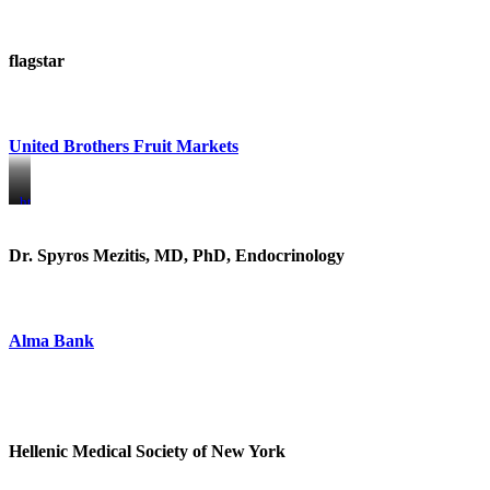
flagstar
United Brothers Fruit Markets
https://www.unitedbrothersfruitmarkets.com/
https://www.unitedbrothersfruitmarkets.com/
Dr. Spyros Mezitis, MD, PhD, Endocrinology
Alma Bank
Hellenic Medical Society of New York