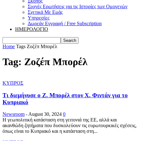
Σκοπός
Συχνές Ερωτήσεις για τις Ιστορίες των Ομογενών
Σχετικά Με Εμάς
Υπηρεσίες
Δωρεάν Εγγραφή / Free Subscription
ΗΜΕΡΟΛΟΓΙΟ
Home
Tags
Ζοζέπ Μπορέλ
Tag: Ζοζέπ Μπορέλ
ΚΥΠΡΟΣ
Τι διεμήνυσε ο Ζ. Μπορέλ στον Χ. Φιντάν για το
Κυπριακό
Newsroom
-
August 30, 2024
0
Η γεωπολιτική κατάσταση στη γειτονιά της ΕΕ, αλλά και
ακανθώδη ζητήματα που δυσκολεύουν τις ευρωτουρκικές σχέσεις,
όπως είναι το Κυπριακό και η κατάσταση στη...