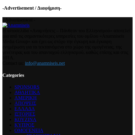
-Advertisement / Διαφήμιση-
- Advertisement -
Η ιστοσελίδα «Αναμνήσεις – Πάνθεον του Ελληνισμού» αποτελεί
μια από τις σημαντικότερες υπηρεσίες του ομίλου «Anamniseis
Media Group» και έχει ως στόχο την έγκυρη και έγκαιρη
ενημέρωση για τα τεκταινόμενα στο χώρο της ομογένειας, της
γενέτειρας και του απανταχού ελληνισμού, καθώς επίσης και στις
ΗΠΑ.
Contact us:
info@anamniseis.net
Categories
SPONSORS
ΑΘΛΗΤΙΚΑ
ΑΜΕΡΙΚΗ
ΑΠΟΨΕΙΣ
ΕΛΛΑΔΑ
ΙΣΤΟΡΙΕΣ
ΚΟΥΖΙΝΑ
ΚΥΠΡΟΣ
ΟΜΟΓΕΝΕΙΑ