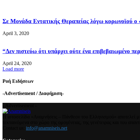
Σε Μονάδα Εντατικής Θεραπείας λόγω κορωνοϊού ο «
April 3, 2020
“Δεν πιστεύω ότι υπάρχει ούτε ένα επιβεβαιωμένο περ
April 24, 2020
Load more
Ροή Ειδήσεων
-Advertisement / Διαφήμιση-
- Advertisement -
Η ιστοσελίδα «Αναμνήσεις – Πάνθεον του Ελληνισμού» αποτελεί μια
τεκταινόμενα στο χώρο της ομογένειας, της γενέτειρας και του απα
Contact us:
info@anamniseis.net