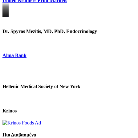
United Brothers Fruit Markets
https://www.unitedbrothersfruitmarkets.com/
https://www.unitedbrothersfruitmarkets.com/
Dr. Spyros Mezitis, MD, PhD, Endocrinology
Alma Bank
Hellenic Medical Society of New York
Krinos
Πιο Διαβασμένα