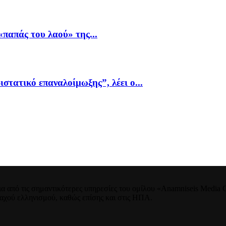
παπάς του λαού» της...
ιστατικό επαναλοίμωξης”, λέει ο...
 από τις σημαντικότερες υπηρεσίες του ομίλου «Anamniseis Media Gr
νταχού ελληνισμού, καθώς επίσης και στις ΗΠΑ.