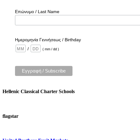
Επώνυμο / Last Name
Ημερομηνία Γεννήσεως / Birthday
/
( mm / dd )
Hellenic Classical Charter Schools
flagstar