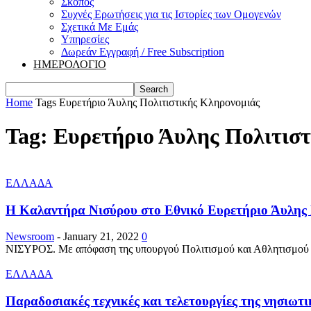
Σκοπός
Συχνές Ερωτήσεις για τις Ιστορίες των Ομογενών
Σχετικά Με Εμάς
Υπηρεσίες
Δωρεάν Εγγραφή / Free Subscription
ΗΜΕΡΟΛΟΓΙΟ
Home
Tags
Ευρετήριο Άυλης Πολιτιστικής Κληρονομιάς
Tag: Ευρετήριο Άυλης Πολιτισ
ΕΛΛΑΔΑ
Η Καλαντήρα Νισύρου στο Εθνικό Ευρετήριο Άυλης 
Newsroom
-
January 21, 2022
0
ΝΙΣΥΡΟΣ. Με απόφαση της υπουργού Πολιτισμού και Αθλητισμού κ.
ΕΛΛΑΔΑ
Παραδοσιακές τεχνικές και τελετουργίες της νησιωτι