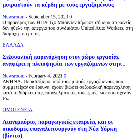
μοιραστούν τα κέρδη με τους εργαζομένους
Newsroom
-
September 15, 2023
0
Ο πρόεδρος των ΗΠΑ Τζο Μπάιντεν δήλωσε σήμερα ότι κανείς
δεν ήθελε την απεργία του συνδικάτου United Auto Workers, στη
διαμάχη του με τις...
ΕΛΛΑΔΑ
Σεξουαλική παρενόχληση στον χώρο εργασίας
αναφέρει η πλειοψηφία των εργαζόμενων στην...
Newsroom
-
February 4, 2021
0
ΑΘΗΝΑ. Περισσότεροι από τους μισούς εργαζόμενους που
συμμετείχαν σε έρευνα, έχουν βιώσει σεξουαλική παρενόχληση
κατά τη διάρκεια της επαγγελματικής τους ζωής, ωστόσο σχεδόν
το...
ΟΜΟΓΕΝΕΙΑ
Λιανεμπόριο, παραγωγικές εταιρείες και οι
οικοδομές επαναλειτουργούν στη Νέα Υόρκη
(βίντεο)