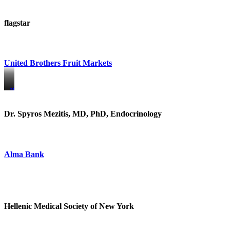
flagstar
United Brothers Fruit Markets
https://www.unitedbrothersfruitmarkets.com/
https://www.unitedbrothersfruitmarkets.com/
Dr. Spyros Mezitis, MD, PhD, Endocrinology
Alma Bank
Hellenic Medical Society of New York