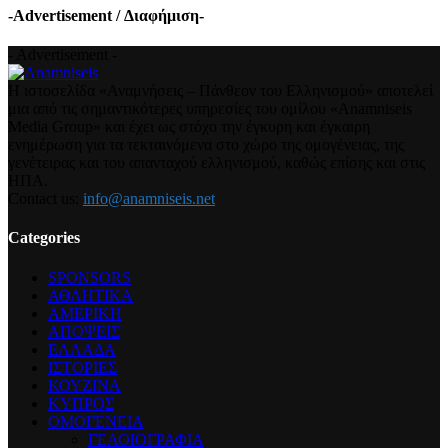
-Advertisement / Διαφήμιση-
- Advertisement -
Η ιστοσελίδα «Αναμνήσεις – Πάνθεον του Ελληνισμού» αποτελεί
μια από τις σημαντικότερες υπηρεσίες του ομίλου «Anamniseis
Media Group» και έχει ως στόχο την έγκυρη και έγκαιρη
ενημέρωση για τα τεκταινόμενα στο χώρο της ομογένειας, της
γενέτειρας και του απανταχού ελληνισμού, καθώς επίσης και στις
ΗΠΑ.
Contact us:
info@anamniseis.net
Categories
SPONSORS
ΑΘΛΗΤΙΚΑ
ΑΜΕΡΙΚΗ
ΑΠΟΨΕΙΣ
ΕΛΛΑΔΑ
ΙΣΤΟΡΙΕΣ
ΚΟΥΖΙΝΑ
ΚΥΠΡΟΣ
ΟΜΟΓΕΝΕΙΑ
ΓΕΛΟΙΟΓΡΑΦΙΑ