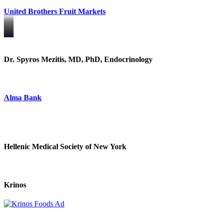
United Brothers Fruit Markets
https://www.unitedbrothersfruitmarkets.com/
https://www.unitedbrothersfruitmarkets.com/
Dr. Spyros Mezitis, MD, PhD, Endocrinology
Alma Bank
Hellenic Medical Society of New York
Krinos