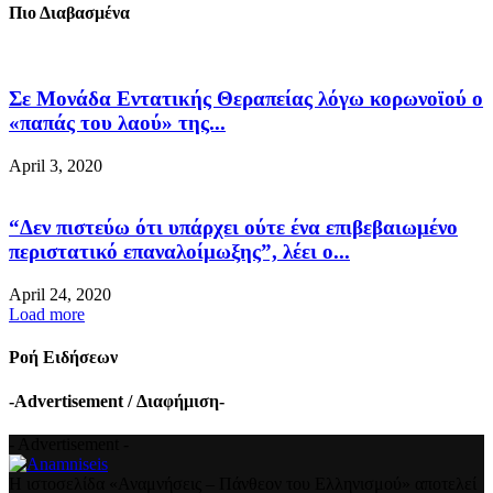
Πιο Διαβασμένα
Σε Μονάδα Εντατικής Θεραπείας λόγω κορωνοϊού ο
«παπάς του λαού» της...
April 3, 2020
“Δεν πιστεύω ότι υπάρχει ούτε ένα επιβεβαιωμένο
περιστατικό επαναλοίμωξης”, λέει ο...
April 24, 2020
Load more
Ροή Ειδήσεων
-Advertisement / Διαφήμιση-
- Advertisement -
Η ιστοσελίδα «Αναμνήσεις – Πάνθεον του Ελληνισμού» αποτελεί