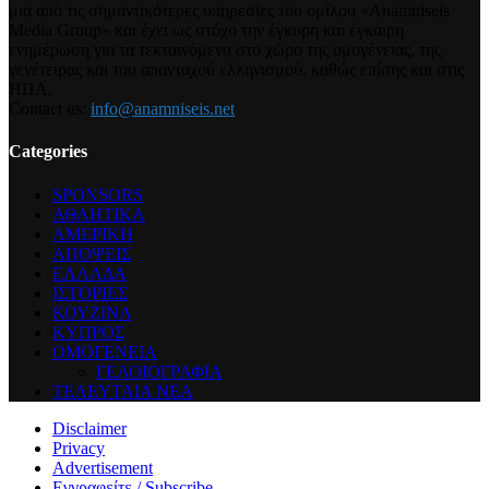
μια από τις σημαντικότερες υπηρεσίες του ομίλου «Anamniseis
Media Group» και έχει ως στόχο την έγκυρη και έγκαιρη
ενημέρωση για τα τεκταινόμενα στο χώρο της ομογένειας, της
γενέτειρας και του απανταχού ελληνισμού, καθώς επίσης και στις
ΗΠΑ.
Contact us:
info@anamniseis.net
Categories
SPONSORS
ΑΘΛΗΤΙΚΑ
ΑΜΕΡΙΚΗ
ΑΠΟΨΕΙΣ
ΕΛΛΑΔΑ
ΙΣΤΟΡΙΕΣ
ΚΟΥΖΙΝΑ
ΚΥΠΡΟΣ
ΟΜΟΓΕΝΕΙΑ
ΓΕΛΟΙΟΓΡΑΦΙΑ
ΤΕΛΕΥΤΑΙΑ ΝΕΑ
Disclaimer
Privacy
Advertisement
Εγγραφείτε / Subscribe