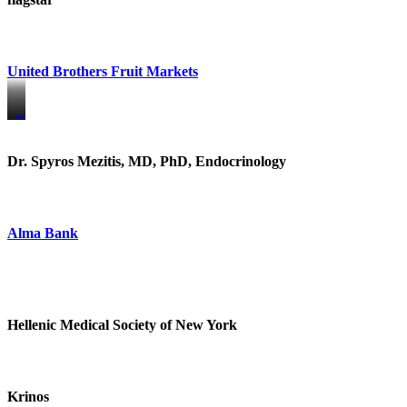
United Brothers Fruit Markets
https://www.unitedbrothersfruitmarkets.com/
https://www.unitedbrothersfruitmarkets.com/
Dr. Spyros Mezitis, MD, PhD, Endocrinology
Alma Bank
Hellenic Medical Society of New York
Krinos