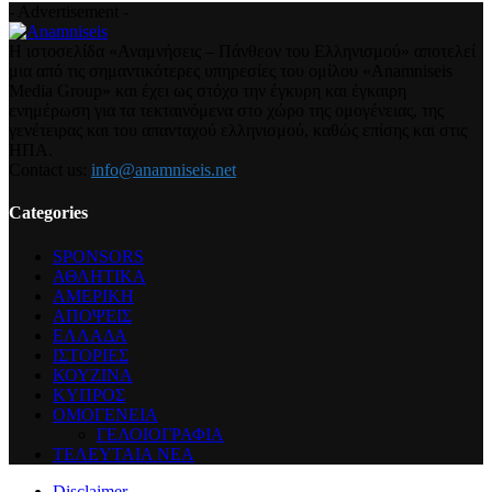
- Advertisement -
Η ιστοσελίδα «Αναμνήσεις – Πάνθεον του Ελληνισμού» αποτελεί
μια από τις σημαντικότερες υπηρεσίες του ομίλου «Anamniseis
Media Group» και έχει ως στόχο την έγκυρη και έγκαιρη
ενημέρωση για τα τεκταινόμενα στο χώρο της ομογένειας, της
γενέτειρας και του απανταχού ελληνισμού, καθώς επίσης και στις
ΗΠΑ.
Contact us:
info@anamniseis.net
Categories
SPONSORS
ΑΘΛΗΤΙΚΑ
ΑΜΕΡΙΚΗ
ΑΠΟΨΕΙΣ
ΕΛΛΑΔΑ
ΙΣΤΟΡΙΕΣ
ΚΟΥΖΙΝΑ
ΚΥΠΡΟΣ
ΟΜΟΓΕΝΕΙΑ
ΓΕΛΟΙΟΓΡΑΦΙΑ
ΤΕΛΕΥΤΑΙΑ ΝΕΑ
Disclaimer